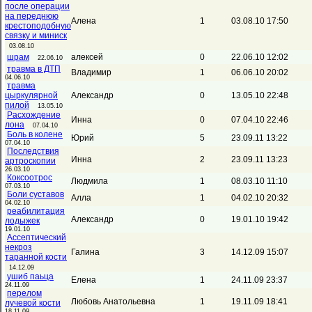
после операции
на переднюю
Алена
1
03.08.10 17:50
крестоподобную
связку и миниск
03.08.10
шрам
алексей
0
22.06.10 12:02
22.06.10
травма в ДТП
Владимир
1
06.06.10 20:02
04.06.10
травма
цыркулярной
Александр
0
13.05.10 22:48
пилой
13.05.10
Расхождение
Инна
0
07.04.10 22:46
лона
07.04.10
Боль в колене
Юрий
5
23.09.11 13:22
07.04.10
Последствия
Инна
2
23.09.11 13:23
артроскопии
26.03.10
Коксоотрос
Людмила
1
08.03.10 11:10
07.03.10
Боли суставов
Алла
1
04.02.10 20:32
04.02.10
реабилитация
Александр
0
19.01.10 19:42
лодыжек
19.01.10
Ассептический
некроз
Галина
3
14.12.09 15:07
таранной кости
14.12.09
ушиб паьца
Елена
1
24.11.09 23:37
24.11.09
перелом
Любовь Анатольевна
1
19.11.09 18:41
лучевой кости
18.11.09