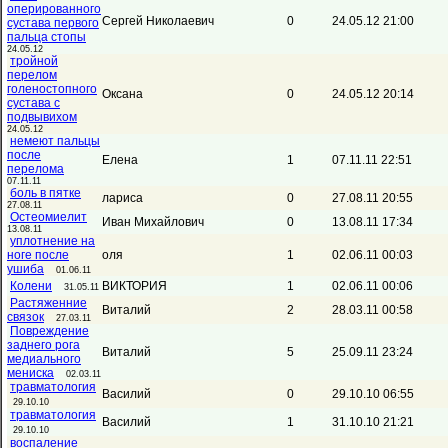
оперированного
Сергей Николаевич
0
24.05.12 21:00
сустава первого
пальца стопы
24.05.12
тройной
перелом
голеностопного
Оксана
0
24.05.12 20:14
сустава с
подвывихом
24.05.12
немеют пальцы
после
Елена
1
07.11.11 22:51
перелома
07.11.11
боль в пятке
лариса
0
27.08.11 20:55
27.08.11
Остеомиелит
Иван Михайлович
0
13.08.11 17:34
13.08.11
уплотнение на
ноге после
оля
1
02.06.11 00:03
ушиба
01.06.11
Колени
ВИКТОРИЯ
1
02.06.11 00:06
31.05.11
Растяженние
Виталий
2
28.03.11 00:58
связок
27.03.11
Повреждение
заднего рога
Виталий
5
25.09.11 23:24
медиального
мениска
02.03.11
травматология
Василий
0
29.10.10 06:55
29.10.10
травматология
Василий
1
31.10.10 21:21
29.10.10
воспаление