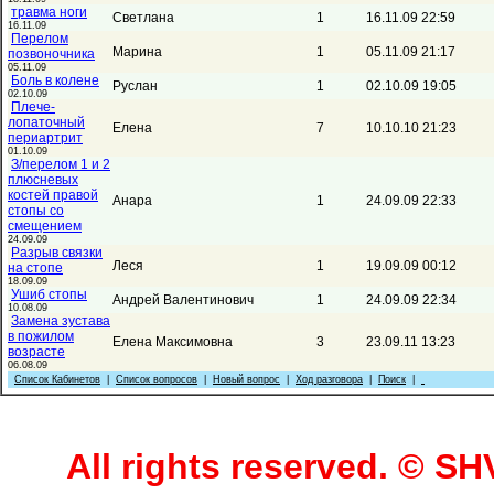
травма ноги
Светлана
1
16.11.09 22:59
16.11.09
Перелом
Марина
1
05.11.09 21:17
позвоночника
05.11.09
Боль в колене
Руслан
1
02.10.09 19:05
02.10.09
Плече-
лопаточный
Елена
7
10.10.10 21:23
периартрит
01.10.09
З/перелом 1 и 2
плюсневых
костей правой
Анара
1
24.09.09 22:33
стопы со
смещением
24.09.09
Разрыв связки
Леся
1
19.09.09 00:12
на стопе
18.09.09
Ушиб стопы
Андрей Валентинович
1
24.09.09 22:34
10.08.09
Замена зустава
в пожилом
Елена Максимовна
3
23.09.11 13:23
возрасте
06.08.09
Список Кабинетов
|
Список вопросов
|
Новый вопрос
|
Ход разговора
|
Поиск
|
All rights reserved. © 