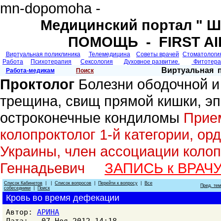
mn-dopomoha -
Медицинский портал "
ПОМОЩЬ - FIRST AI
Виртуальная поликлиника
Телемедицина
Советы врачей
Cтоматологи
Работа
Психотерапия
Сексология
Духовное развитие.
Фитотер
Виртуальная 
Работа-медикам
Поиск
Проктолог
Болезни ободочной и
трещина, свищ прямой кишки, э
остроконечные кондиломы
Прием
колопроктолог 1-й категории, ор
Украины, член ассоциации колоп
Геннадьевич
ЗАПИСЬ к ВРАЧ
Список Кабинетов
| |
Список вопросов
|
Перейти к вопросу
|
Все
Пред. те
собеседники
|
Поиск
Кровь во время дефекации
Автор:
АРИНА