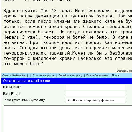
Дата: 07 Ноя 2012 14:18
Здравствуйте. Мне 42 года. Меня беспокоит выделе
крови после дефекации на туалетной бумаге. При ч
только, если после клизмы или жидкого кала на бу
остается немного яркой крови. Страдала геморроем
периодически бывает. Но когда появилась эта кров
Недели 3 уже), геморроя и болей не было. В кале 
не видна. При твердом кале нет крови. Кал нормал
цвета.Сегодня второй день. как назревает маленьк
геморроид.узелок наружный.Может ли быть безболез
геморрой с выделение крови? Насколько это страшн
это может быть?
Ответить н
Список Кабинетов
| |
Список вопросов
|
Перейти к вопросу
|
Все собеседники
|
Поиск
Ответить на это сообщение
Ваше имя:
Ваш Email:
Тема (русскими буквами):