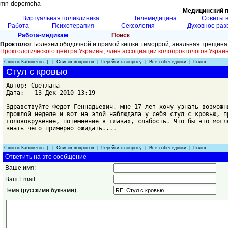
mn-dopomoha -
Медицинский 
Виртуальная поликлиника
Телемедицина
Советы 
Работа
Психотерапия
Сексология
Духовное раз
Работа-медикам
Поиск
Проктолог
Болезни ободочной и прямой кишки: геморрой, анальная трещина
Проктологического центра Украины, член ассоциации колопроктологов Укр
Список Кабинетов
| |
Список вопросов
|
Перейти к вопросу
|
Все собеседники
|
Поиск
Стул с кровью
Автор: Светлана
Дата: 13 Дек 2010 13:19
Здравствуйте Федот Геннадьевич, мне 17 лет хочу узнать возможн
прошлой неделе и вот на этой наблюдала у себя стул с кровью, п
головокружение, потемнение в глазах, слабость. Что бы это могл
знать чего примерно ожидать....
Список Кабинетов
| |
Список вопросов
|
Перейти к вопросу
|
Все собеседники
|
Поиск
Ответить на это сообщение
Ваше имя:
Ваш Email:
Тема (русскими буквами):