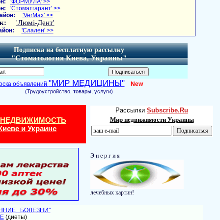
н:
'ФОРМУЛА' >>
н:
'Стоматгарант' >>
айон:
'VerMax' >>
к:
'Люмі-Дент'
айон:
'Слален' >>
Подписка на бесплатную рассылку
"Стоматология Киева, Украины"
"МИР МЕДИЦИНЫ"
оска объявлений
New
(Трудоустройство, товары, услуги)
Рассылки
Subscribe.Ru
 НЕДВИЖИМОСТЬ
Мир недвижимости Украины
Киеве и Украине
Э н е р г и я
лечебных картин!
ЕННИЕ БОЛЕЗНИ"
Е
(диеты)