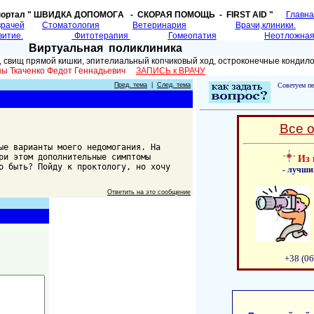
портал " ШВИДКА ДОПОМОГA - СКОРАЯ ПОМОЩЬ - FIRST AID "
Главн
врачей
Cтоматология
Ветеринария
Врачи,клиники.
витие.
Фитотерапия
Гомеопатия
Неотложная
Виртуальная поликлиника
, свищ прямой кишки, эпителиальный копчиковый ход, остроконечные конди
аины Ткаченко Федот Геннадьевич
ЗАПИСЬ к ВРАЧУ
Пред. тема
|
След. тема
Советуем пе
Все 
ые варианты моего недомогания. На
ри этом дополнительные симптомы
Из 
о быть? Пойду к проктологу, но хочу
- лучши
Ответить на это сообщение
+38 (06