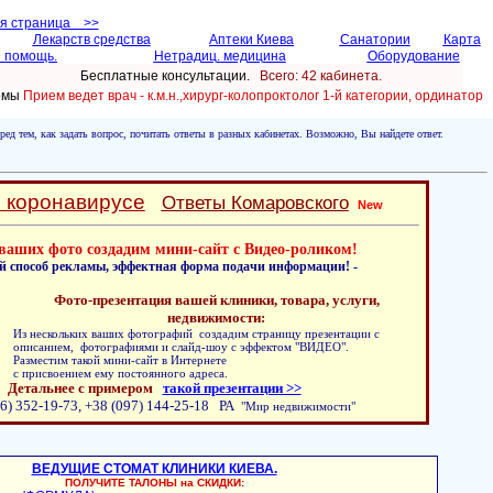
ая страница >>
Лекарств средства
Аптеки Киева
Санатории
Карта
 помощь.
Нетрадиц. медицина
Оборудование
Бесплатные консультации.
Всего: 42 кабинетa.
ломы
Прием ведет врач - к.м.н.,хирург-колопроктолог 1-й категории, ординатор
ред тем, как задать вопрос, почитать ответы в разных кабинетах. Возможно, Вы найдете ответ.
о коронавирусе
Ответы Комаровского
New
ваших фото создадим мини-сайт с Видео-роликом!
й способ рекламы, эффектная форма подачи информации! -
Фото-презентация вашей клиники, товара, услуги,
недвижимости:
Из нескольких ваших фотографий создадим страницу презентации с
описанием, фотографиями и слайд-шоу с эффектом "ВИДЕО".
Разместим такой мини-сайт в Интернете
с присвоением ему постоянного адреса.
Детальнее с примером
такой презентации >>
6) 352-19-73, +38 (097) 144-25-18 РА
"Мир недвижимости"
ВЕДУЩИЕ СТОМАТ КЛИНИКИ КИЕВА.
ПОЛУЧИТЕ ТАЛОНЫ на СКИДКИ: