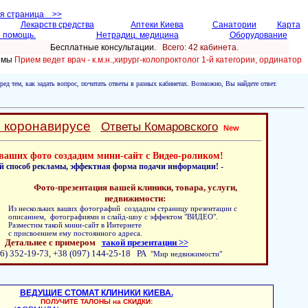
ая страница >>
Лекарств средства
Аптеки Киева
Санатории
Карта
 помощь.
Нетрадиц. медицина
Оборудование
Бесплатные консультации.
Всего: 42 кабинетa.
ломы
Прием ведет врач - к.м.н.,хирург-колопроктолог 1-й категории, ординатор
ред тем, как задать вопрос, почитать ответы в разных кабинетах. Возможно, Вы найдете ответ.
о коронавирусе
Ответы Комаровского
New
ваших фото создадим мини-сайт с Видео-роликом!
й способ рекламы, эффектная форма подачи информации! -
Фото-презентация вашей клиники, товара, услуги,
недвижимости:
Из нескольких ваших фотографий создадим страницу презентации с
описанием, фотографиями и слайд-шоу с эффектом "ВИДЕО".
Разместим такой мини-сайт в Интернете
с присвоением ему постоянного адреса.
Детальнее с примером
такой презентации >>
6) 352-19-73, +38 (097) 144-25-18 РА
"Мир недвижимости"
ВЕДУЩИЕ СТОМАТ КЛИНИКИ КИЕВА.
ПОЛУЧИТЕ ТАЛОНЫ на СКИДКИ: