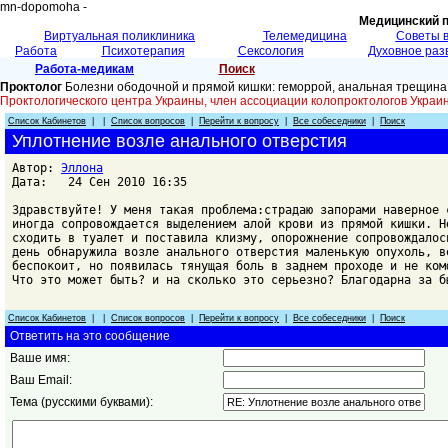
mn-dopomoha -
Медицинский 
Виртуальная поликлиника
Телемедицина
Советы 
Работа
Психотерапия
Сексология
Духовное раз
Работа-медикам
Поиск
Проктолог
Болезни ободочной и прямой кишки: геморрой, анальная трещина
Проктологического центра Украины, член ассоциации колопроктологов Укр
Список Кабинетов
| |
Список вопросов
|
Перейти к вопросу
|
Все собеседники
|
Поиск
Уплотнение возле анального отверстия
Автор:
Эллона
Дата: 24 Сен 2010 16:35
Здравствуйте! У меня такая проблема:страдаю запорами наверное 
иногда сопровождается выделением алой крови из прямой кишки. Н
сходить в туалет и поставила клизму, опорожнение сопровождалос
день обнаружила возле анального отверстия маленькую опухоль, в
беспокоит, но появилась тянущая боль в заднем проходе и не ком
Что это может быть? и на сколько это серьезно? Благодарна за б
Список Кабинетов
| |
Список вопросов
|
Перейти к вопросу
|
Все собеседники
|
Поиск
Ответить на это сообщение
Ваше имя:
Ваш Email:
Тема (русскими буквами):