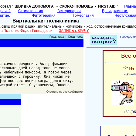
портал " ШВИДКА ДОПОМОГA - СКОРАЯ ПОМОЩЬ - FIRST AID "
Главн
врачей
Cтоматология
Ветеринария
Врачи,клиники.
витие.
Фитотерапия
Гомеопатия
Неотложная
Виртуальная поликлиника
, свищ прямой кишки, эпителиальный копчиковый ход, остроконечные конди
аины Ткаченко Федот Геннадьевич
ЗАПИСЬ к ВРАЧУ
Пред. тема
|
След. тема
Советуем пе
Все 
с самого рождения. Акт дефикации
есколько дней назад тоже не могла
Из 
ь небольшим поносом, а потом через
- лучши
еличиной с горошину. Она никак не
фортное состояние когда долго сижу.
ыстрый ответ. С уважением, Эллона
Ответить на это сообщение
+38 (06