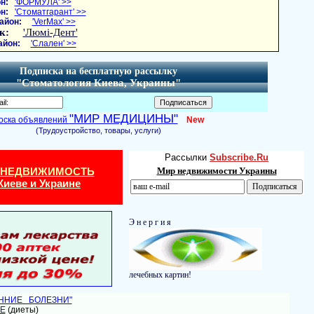
н:
'ФОРМУЛА' >>
н:
'Стоматгарант' >>
айон:
'VerMax' >>
к:
'Люмі-Дент'
айон:
'Слален' >>
Подписка на бесплатную рассылку
"Стоматология Киева, Украины"
"МИР МЕДИЦИНЫ"
оска объявлений
New
(Трудоустройство, товары, услуги)
Рассылки
Subscribe.Ru
 НЕДВИЖИМОСТЬ
Мир недвижимости Украины
Киеве и Украине
Э н е р г и я
лечебных картин!
ЕННИЕ БОЛЕЗНИ"
Е
(диеты)