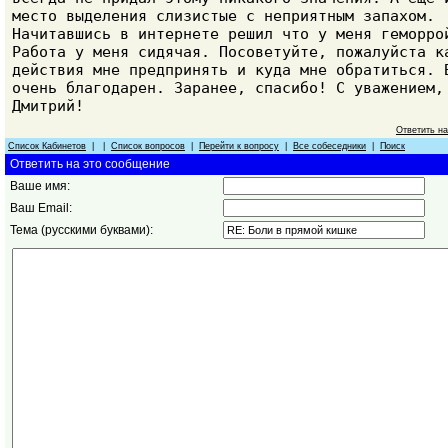
место выделения слизистые с неприятным запахом.
Начитавшись в интернете решил что у меня геморро
Работа у меня сидячая. Посоветуйте, пожалуйста к
действия мне предпринять и куда мне обратиться. 
очень благодарен. Заранее, спасибо! С уважением,
Дмитрий!
Ответить н
Список Кабинетов
| |
Список вопросов
|
Перейти к вопросу
|
Все собеседники
|
Поиск
Ответить на это сообщение
Ваше имя:
Ваш Email:
Тема (русскими буквами):