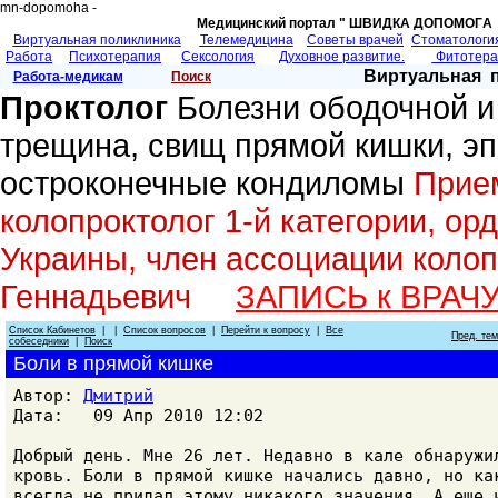
mn-dopomoha -
Медицинский портал " ШВИДКА ДОПОМОГA 
Виртуальная поликлиника
Телемедицина
Советы врачей
Cтоматологи
Работа
Психотерапия
Сексология
Духовное развитие.
Фитотер
Виртуальная 
Работа-медикам
Поиск
Проктолог
Болезни ободочной и
трещина, свищ прямой кишки, э
остроконечные кондиломы
Прием
колопроктолог 1-й категории, ор
Украины, член ассоциации колоп
Геннадьевич
ЗАПИСЬ к ВРАЧ
Список Кабинетов
| |
Список вопросов
|
Перейти к вопросу
|
Все
Пред. те
собеседники
|
Поиск
Боли в прямой кишке
Автор:
Дмитрий
Дата: 09 Апр 2010 12:02
Добрый день. Мне 26 лет. Недавно в кале обнаружи
кровь. Боли в прямой кишке начались давно, но ка
всегда не придал этому никакого значения. А еще 