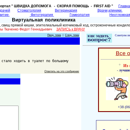
портал " ШВИДКА ДОПОМОГA - СКОРАЯ ПОМОЩЬ - FIRST AID "
Главн
врачей
Cтоматология
Ветеринария
Врачи,клиники.
витие.
Фитотерапия
Гомеопатия
Неотложная
Виртуальная поликлиника
, свищ прямой кишки, эпителиальный копчиковый ход, остроконечные конди
аины Ткаченко Федот Геннадьевич
ЗАПИСЬ к ВРАЧУ
Пред. тема
|
След. тема
Советуем пе
Все 
 стало ходить в туалет по большому
Из 
- лучши
Ответить на это сообщение
+38 (06