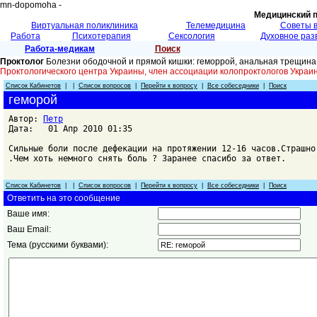
mn-dopomoha -
Медицинский 
Виртуальная поликлиника
Телемедицина
Советы 
Работа
Психотерапия
Сексология
Духовное раз
Работа-медикам
Поиск
Проктолог
Болезни ободочной и прямой кишки: геморрой, анальная трещина
Проктологического центра Украины, член ассоциации колопроктологов Укр
Список Кабинетов
| |
Список вопросов
|
Перейти к вопросу
|
Все собеседники
|
Поиск
геморой
Автор:
Петр
Дата: 01 Апр 2010 01:35
Сильные боли после дефекации на протяжении 12-16 часов.Страшно
.Чем хоть немного снять боль ? Заранее спасибо за ответ.
Список Кабинетов
| |
Список вопросов
|
Перейти к вопросу
|
Все собеседники
|
Поиск
Ответить на это сообщение
Ваше имя:
Ваш Email:
Тема (русскими буквами):