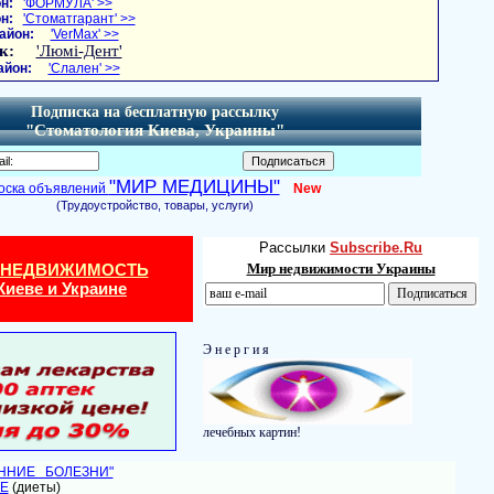
н:
'ФОРМУЛА' >>
н:
'Стоматгарант' >>
айон:
'VerMax' >>
к:
'Люмі-Дент'
айон:
'Слален' >>
Подписка на бесплатную рассылку
"Стоматология Киева, Украины"
"МИР МЕДИЦИНЫ"
оска объявлений
New
(Трудоустройство, товары, услуги)
Рассылки
Subscribe.Ru
 НЕДВИЖИМОСТЬ
Мир недвижимости Украины
Киеве и Украине
Э н е р г и я
лечебных картин!
ЕННИЕ БОЛЕЗНИ"
Е
(диеты)