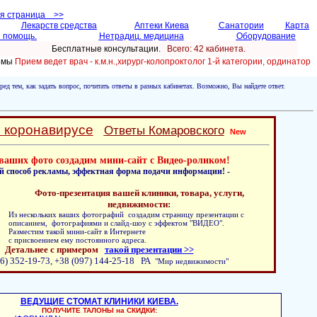
ая страница >>
Лекарств средства
Аптеки Киева
Санатории
Карта
 помощь.
Нетрадиц. медицина
Оборудование
Бесплатные консультации.
Всего: 42 кабинетa.
ломы
Прием ведет врач - к.м.н.,хирург-колопроктолог 1-й категории, ординатор
ред тем, как задать вопрос, почитать ответы в разных кабинетах. Возможно, Вы найдете ответ.
о коронавирусе
Ответы Комаровского
New
ваших фото создадим мини-сайт с Видео-роликом!
й способ рекламы, эффектная форма подачи информации! -
Фото-презентация вашей клиники, товара, услуги,
недвижимости:
Из нескольких ваших фотографий создадим страницу презентации с
описанием, фотографиями и слайд-шоу с эффектом "ВИДЕО".
Разместим такой мини-сайт в Интернете
с присвоением ему постоянного адреса.
Детальнее с примером
такой презентации >>
6) 352-19-73, +38 (097) 144-25-18 РА
"Мир недвижимости"
ВЕДУЩИЕ СТОМАТ КЛИНИКИ КИЕВА.
ПОЛУЧИТЕ ТАЛОНЫ на СКИДКИ: