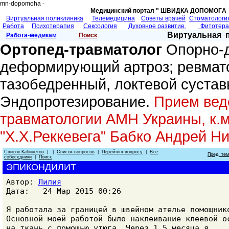
mn-dopomoha -
Медицинский портал " ШВИДКА ДОПОМОГA 
Виртуальная поликлиника
Телемедицина
Советы врачей
Cтоматологи
Работа
Психотерапия
Сексология
Духовное развитие.
Фитотер
Виртуальная 
Работа-медикам
Поиск
Ортопед-травматолог
Опорно-д
деформирующий артроз; ревмато
тазобедренный, локтевой сустав
Эндопротезирование.
Прием веде
травматологии АМН Украины, к.м
"Х.Х.Реккевега" Бабко Андрей Н
Список Кабинетов
| |
Список вопросов
|
Перейти к вопросу
|
Все
Пред. те
собеседники
|
Поиск
ЭПИКОНДИЛИТ
Автор:
Лилия
Дата: 24 Мар 2015 00:26
Я работала за границей в швейном ателье помощник
Основной моей работой было наклеивание клеевой о
на ткань с помощью утюга. Через 1,5 месяца я