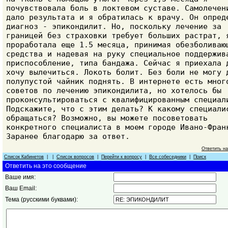
почувствовала боль в локтевом суставе. Самолечен
дало результата и я обратилась к врачу. Он опред
диагноз - эпикондилит. Но, поскольку лечение за
границей без страховки требует больших растрат, 
проработала еще 1.5 месяца, принимая обезболиваю
средства и надевая на руку специальное поддержив
приспособление, типа бандажа. Сейчас я приехала 
хочу вылечиться. Локоть болит. Без боли не могу 
полупустой чайник поднять. В интернете есть мног
советов по лечению эпикондилита, но хотелось бы
проконсультироваться с квалифицированным специал
Подскажите, что с этим делать? К какому специали
обращаться? Возможно, вы можете посоветовать
конкретного специалиста в моем городе Ивано-Фран
Заранее благодарю за ответ.
Ответить н
Список Кабинетов
| |
Список вопросов
|
Перейти к вопросу
|
Все собеседники
|
Поиск
Ответить на это сообщение
Ваше имя:
Ваш Email:
Тема (русскими буквами):