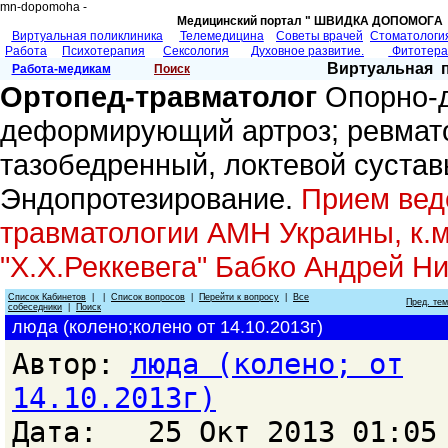
mn-dopomoha -
Медицинский портал " ШВИДКА ДОПОМОГA 
Виртуальная поликлиника
Телемедицина
Советы врачей
Cтоматологи
Работа
Психотерапия
Сексология
Духовное развитие.
Фитотер
Виртуальная 
Работа-медикам
Поиск
Ортопед-травматолог
Опорно-д
деформирующий артроз; ревмато
тазобедренный, локтевой сустав
Эндопротезирование.
Прием веде
травматологии АМН Украины, к.м
"Х.Х.Реккевега" Бабко Андрей Н
Список Кабинетов
| |
Список вопросов
|
Перейти к вопросу
|
Все
Пред. те
собеседники
|
Поиск
люда (колено;колено от 14.10.2013г)
Автор:
люда (колено; от
14.10.2013г)
Дата: 25 Окт 2013 01:05