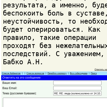
результата, а именно, буд
беспокоить боль в суставе
неустойчивость, то необхо
будет оперироваться. Как
правило, такие операции
проходят без нежелательны
последствий. С уважением,
Бабко А.Н.
Ответить н
Список Кабинетов
| |
Список вопросов
|
Перейти к вопросу
|
Все собеседники
|
Поиск
Ответить на это сообщение
Ваше имя:
Ваш Email:
Тема (русскими буквами):