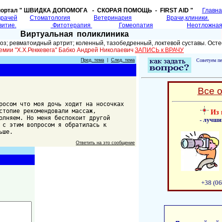
портал " ШВИДКА ДОПОМОГA - СКОРАЯ ПОМОЩЬ - FIRST AID "
Главн
врачей
Cтоматология
Ветеринария
Врачи,клиники.
витие.
Фитотерапия
Гомеопатия
Неотложная
Виртуальная поликлиника
; ревматоидный артрит; коленный, тазобедренный, локтевой суставы. Осте
емии "Х.Х.Реккевега" Бабко Андрей Николаевич
ЗАПИСЬ к ВРАЧУ
Пред. тема
|
След. тема
Советуем пе
Все 
росом что моя дочь ходит на носочках
стопие рекомендовали массаж,
Из 
олняем. Но меня беспокоит другой
- лучши
 с этим вопросом я обратилась к
ьше.
Ответить на это сообщение
+38 (06