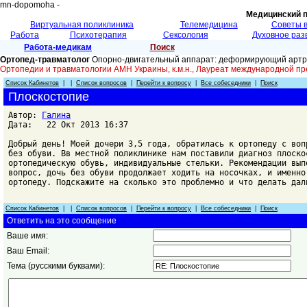
mn-dopomoha -
Медицинский 
Виртуальная поликлиника
Телемедицина
Советы 
Работа
Психотерапия
Сексология
Духовное раз
Работа-медикам
Поиск
Ортопед-травматолог
Опорно-двигательный аппарат: деформирующий артроз
Ортопедии и травматологии АМН Украины, к.м.н., Лауреат международной пр
Список Кабинетов
| |
Список вопросов
|
Перейти к вопросу
|
Все собеседники
|
Поиск
Плоскостопие
Автор:
Галина
Дата: 22 Окт 2013 16:37
Добрый день! Моей дочери 3,5 года, обратилась к ортопеду с воп
без обуви. Вв местной поликлинике нам поставили диагноз плоско
ортопедическую обувь, индивидуальные стельки. Рекомендации вып
вопрос, дочь без обуви продолжает ходить на носочках, и именно
ортопеду. Подскажите на сколько это проблемно и что делать дал
Список Кабинетов
| |
Список вопросов
|
Перейти к вопросу
|
Все собеседники
|
Поиск
Ответить на это сообщение
Ваше имя:
Ваш Email:
Тема (русскими буквами):