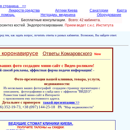
ая страница >>
Лекарств средства
Аптеки Киева
Санатории
Карта
 помощь.
Нетрадиц. медицина
Оборудование
Бесплатные консультации.
Всего: 42 кабинетa.
осинтез костей. Эндопротезирование.
Прием ведет с.н.с. Института
ред тем, как задать вопрос, почитать ответы в разных кабинетах. Возможно, Вы найдете ответ.
о коронавирусе
Ответы Комаровского
New
ваших фото создадим мини-сайт с Видео-роликом!
й способ рекламы, эффектная форма подачи информации! -
Фото-презентация вашей клиники, товара, услуги,
недвижимости:
Из нескольких ваших фотографий создадим страницу презентации с
описанием, фотографиями и слайд-шоу с эффектом "ВИДЕО".
Разместим такой мини-сайт в Интернете
с присвоением ему постоянного адреса.
Детальнее с примером
такой презентации >>
6) 352-19-73, +38 (097) 144-25-18 РА
"Мир недвижимости"
ВЕДУЩИЕ СТОМАТ КЛИНИКИ КИЕВА.
ПОЛУЧИТЕ ТАЛОНЫ на СКИДКИ: