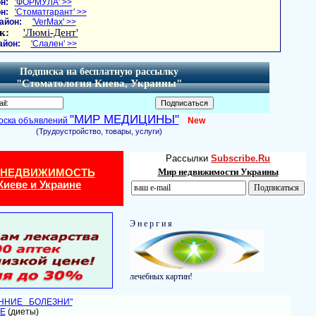
н:
'ФОРМУЛА' >>
н:
'Стоматгарант' >>
айон:
'VerMax' >>
к:
'Люмі-Дент'
айон:
'Слален' >>
Подписка на бесплатную рассылку
"Стоматология Киева, Украины"
"МИР МЕДИЦИНЫ"
оска объявлений
New
(Трудоустройство, товары, услуги)
Рассылки
Subscribe.Ru
 НЕДВИЖИМОСТЬ
Мир недвижимости Украины
Киеве и Украине
Э н е р г и я
лечебных картин!
ЕННИЕ БОЛЕЗНИ"
Е
(диеты)