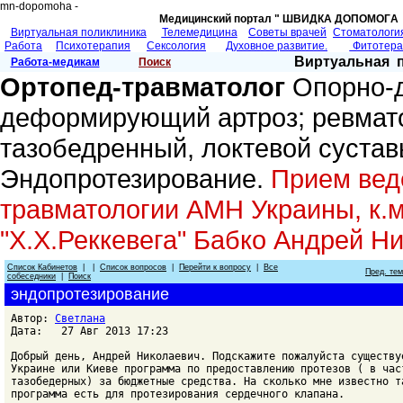
mn-dopomoha -
Медицинский портал " ШВИДКА ДОПОМОГA 
Виртуальная поликлиника
Телемедицина
Советы врачей
Cтоматологи
Работа
Психотерапия
Сексология
Духовное развитие.
Фитотер
Виртуальная 
Работа-медикам
Поиск
Ортопед-травматолог
Опорно-д
деформирующий артроз; ревмато
тазобедренный, локтевой сустав
Эндопротезирование.
Прием веде
травматологии АМН Украины, к.м
"Х.Х.Реккевега" Бабко Андрей Н
Список Кабинетов
| |
Список вопросов
|
Перейти к вопросу
|
Все
Пред. те
собеседники
|
Поиск
эндопротезирование
Автор:
Светлана
Дата: 27 Авг 2013 17:23
Добрый день, Андрей Николаевич. Подскажите пожалуйста существу
Украине или Киеве программа по предоставлению протезов ( в час
тазобедерных) за бюджетные средства. На сколько мне известно т
программа есть для протезирования сердечного клапана.