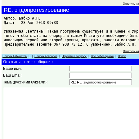
Ответить н
RE: эндопротезирование
Автор: Бабко А.Н.
Дата: 28 Авг 2013 09:33
Уважаемая Светлана! Такая программа существует и в Киеве и Укр
того, чтобы стать на очередь в нашем Институте необходимо быть
инвалидом первой или второй группы, приехать, завезти историю 
Предварительно звоните 067 908 73 12. С уважением, Бабко А.Н.
Ответить н
Список Кабинетов
| |
Список вопросов
|
Перейти к вопросу
|
Все собеседники
|
Поиск
Ответить на это сообщение
Ваше имя:
Ваш Email:
Тема (русскими буквами):