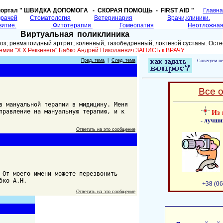
портал " ШВИДКА ДОПОМОГA - СКОРАЯ ПОМОЩЬ - FIRST AID "
Главн
врачей
Cтоматология
Ветеринария
Врачи,клиники.
витие.
Фитотерапия
Гомеопатия
Неотложная
Виртуальная поликлиника
; ревматоидный артрит; коленный, тазобедренный, локтевой суставы. Осте
емии "Х.Х.Реккевега" Бабко Андрей Николаевич
ЗАПИСЬ к ВРАЧУ
Пред. тема
|
След. тема
Советуем пе
Все 
в мануальной терапии в мидицину. Меня
правление на мануальную терапию, и к
Из 
- лучши
Ответить на это сообщение
 От моего имени можете перезвонить
бко А.Н.
+38 (06
Ответить на это сообщение