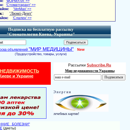
н:
'ФОРМУЛА' >>
н:
'Стоматгарант' >>
айон:
'VerMax' >>
к:
'Люмі-Дент'
айон:
'Слален' >>
Подписка на бесплатную рассылку
"Стоматология Киева, Украины"
"МИР МЕДИЦИНЫ"
оска объявлений
New
(Трудоустройство, товары, услуги)
Рассылки
Subscribe.Ru
 НЕДВИЖИМОСТЬ
Мир недвижимости Украины
Киеве и Украине
Э н е р г и я
лечебных картин!
ЕННИЕ БОЛЕЗНИ"
Е
(диеты)