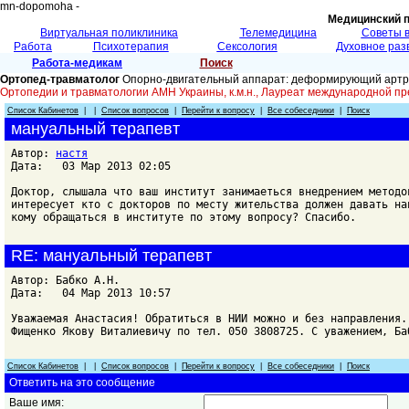
mn-dopomoha -
Медицинский 
Виртуальная поликлиника
Телемедицина
Советы 
Работа
Психотерапия
Сексология
Духовное раз
Работа-медикам
Поиск
Ортопед-травматолог
Опорно-двигательный аппарат: деформирующий артроз
Ортопедии и травматологии АМН Украины, к.м.н., Лауреат международной пр
Список Кабинетов
| |
Список вопросов
|
Перейти к вопросу
|
Все собеседники
|
Поиск
мануальный терапевт
Автор:
настя
Дата: 03 Мар 2013 02:05
Доктор, слышала что ваш институт занимаеться внедрением методо
интересует кто с докторов по месту жительства должен давать на
кому обращаться в институте по этому вопросу? Спасибо.
RE: мануальный терапевт
Автор: Бабко А.Н.
Дата: 04 Мар 2013 10:57
Уважаемая Анастасия! Обратиться в НИИ можно и без направления.
Фищенко Якову Виталиевичу по тел. 050 3808725. С уважением, Ба
Список Кабинетов
| |
Список вопросов
|
Перейти к вопросу
|
Все собеседники
|
Поиск
Ответить на это сообщение
Ваше имя: