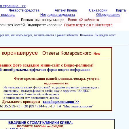
ая страница >>
Лекарств средства
Аптеки Киева
Санатории
Карта
 помощь.
Нетрадиц. медицина
Оборудование
Бесплатные консультации.
Всего: 42 кабинетa.
осинтез костей. Эндопротезирование.
Прием ведет с.н.с. Института
ред тем, как задать вопрос, почитать ответы в разных кабинетах. Возможно, Вы найдете ответ.
о коронавирусе
Ответы Комаровского
New
ваших фото создадим мини-сайт с Видео-роликом!
й способ рекламы, эффектная форма подачи информации! -
Фото-презентация вашей клиники, товара, услуги,
недвижимости:
Из нескольких ваших фотографий создадим страницу презентации с
описанием, фотографиями и слайд-шоу с эффектом "ВИДЕО".
Разместим такой мини-сайт в Интернете
с присвоением ему постоянного адреса.
Детальнее с примером
такой презентации >>
6) 352-19-73, +38 (097) 144-25-18 РА
"Мир недвижимости"
ВЕДУЩИЕ СТОМАТ КЛИНИКИ КИЕВА.
ПОЛУЧИТЕ ТАЛОНЫ на СКИДКИ: