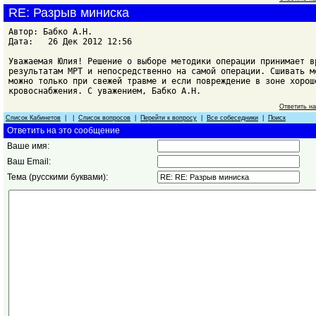
RE: Разрыв миниска
Автор: Бабко А.Н.
Дата: 26 Дек 2012 12:56
Уважаемая Юлия! Решение о выборе методики операции принимает в
результатам МРТ и непосредственно на самой операции. Сшивать м
можно только при свежей травме и если повреждение в зоне хорош
кровоснабжения. С уважением, Бабко А.Н.
Ответить н
Список Кабинетов
| |
Список вопросов
|
Перейти к вопросу
|
Все собеседники
|
Поиск
Ответить на это сообщение
Ваше имя:
Ваш Email:
Тема (русскими буквами):