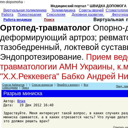
mn-dopomoha -
Медицинский портал " ШВИДКА ДОПОМОГA 
Виртуальная поликлиника
Телемедицина
Советы врачей
Cтоматологи
Работа
Психотерапия
Сексология
Духовное развитие.
Фитотер
Виртуальная 
Работа-медикам
Поиск
Ортопед-травматолог
Опорно-д
деформирующий артроз; ревмато
тазобедренный, локтевой сустав
Эндопротезирование.
Прием веде
травматологии АМН Украины, к.м
"Х.Х.Реккевега" Бабко Андрей Н
Список Кабинетов
| |
Список вопросов
|
Перейти к вопросу
|
Все
Пред. те
собеседники
|
Поиск
Разрыв миниска
Автор:
Юлия
Дата: 19 Дек 2012 16:40
Здраствуйте. Меня интересует такой вопрос, в каких случаях раз
миниска сшивается, а в каких отрезается часть? Что лучше делат
это должен решить врач?
Ответить н