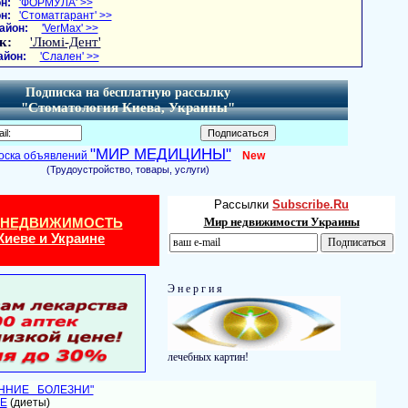
н:
'ФОРМУЛА' >>
н:
'Стоматгарант' >>
айон:
'VerMax' >>
к:
'Люмі-Дент'
айон:
'Слален' >>
Подписка на бесплатную рассылку
"Стоматология Киева, Украины"
"МИР МЕДИЦИНЫ"
оска объявлений
New
(Трудоустройство, товары, услуги)
Рассылки
Subscribe.Ru
 НЕДВИЖИМОСТЬ
Мир недвижимости Украины
Киеве и Украине
Э н е р г и я
лечебных картин!
ЕННИЕ БОЛЕЗНИ"
Е
(диеты)