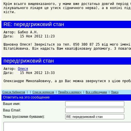
Крім всього вищевказаного, у мами вже достатньо довгий період 
лікувального лікаря це утиск сідничного нерва), а в коліні під
кісти.
RE: передгрижовий стан
Автор: Бабко А.Н.
Дата: 15 Ноя 2012 11:23
Шановна Олеся! Зверніться за тел. 050 380 87 25 від мого імені
Віталійовича. Він надасть Вам кваліфіковану допомогу. З поваго
передгрижовий стан
Автор:
Олеся
Дата: 15 Ноя 2012 13:33
Олександре Миколайовичу, а до Вас можна звернутися з цією проб
Список Кабинетов
| |
Список вопросов
|
Перейти к вопросу
|
Все собеседники
|
Поиск
Ответить на это сообщение
Ваше имя:
Ваш Email:
Тема (русскими буквами):