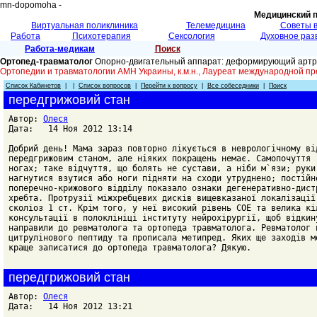
mn-dopomoha -
Медицинский 
Виртуальная поликлиника
Телемедицина
Советы 
Работа
Психотерапия
Сексология
Духовное раз
Работа-медикам
Поиск
Ортопед-травматолог
Опорно-двигательный аппарат: деформирующий артроз
Ортопедии и травматологии АМН Украины, к.м.н., Лауреат международной пр
Список Кабинетов
| |
Список вопросов
|
Перейти к вопросу
|
Все собеседники
|
Поиск
передгрижовий стан
Автор:
Олеся
Дата: 14 Ноя 2012 13:14
Добрий день! Мама зараз повторно лікується в неврологічному ві
передгрижовим станом, але ніяких покращень немає. Самопочуття 
ногах; таке відчуття, що болять не сустави, а ніби м`язи; руки
нагнутися взутися або ноги підняти на сходи утруднено; постійн
поперечно-крижового відділу показало ознаки дегенеративно-дист
хребта. Протрузії міжхребцевих дисків вищевказаної локалізації
сколіоз 1 ст. Крім того, у неї високий рівень СОЕ та велика кі
консультації в полоклініці інституту нейрохірургії, щоб відкин
направили до ревматолога та ортопеда травматолога. Ревматолог 
цитрулінового пептиду та прописала метипред. Яких ще заходів м
краще записатися до ортопеда травматолога? Дякую.
передгрижовий стан
Автор:
Олеся
Дата: 14 Ноя 2012 13:21