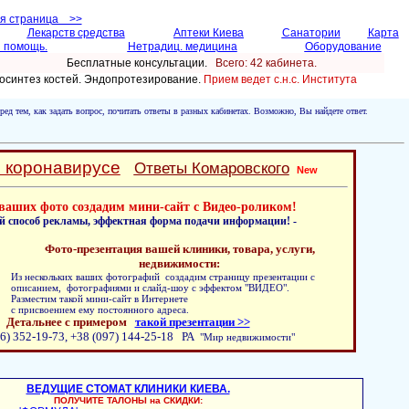
ая страница >>
Лекарств средства
Аптеки Киева
Санатории
Карта
 помощь.
Нетрадиц. медицина
Оборудование
Бесплатные консультации.
Всего: 42 кабинетa.
осинтез костей. Эндопротезирование.
Прием ведет с.н.с. Института
ред тем, как задать вопрос, почитать ответы в разных кабинетах. Возможно, Вы найдете ответ.
о коронавирусе
Ответы Комаровского
New
ваших фото создадим мини-сайт с Видео-роликом!
й способ рекламы, эффектная форма подачи информации! -
Фото-презентация вашей клиники, товара, услуги,
недвижимости:
Из нескольких ваших фотографий создадим страницу презентации с
описанием, фотографиями и слайд-шоу с эффектом "ВИДЕО".
Разместим такой мини-сайт в Интернете
с присвоением ему постоянного адреса.
Детальнее с примером
такой презентации >>
6) 352-19-73, +38 (097) 144-25-18 РА
"Мир недвижимости"
ВЕДУЩИЕ СТОМАТ КЛИНИКИ КИЕВА.
ПОЛУЧИТЕ ТАЛОНЫ на СКИДКИ: