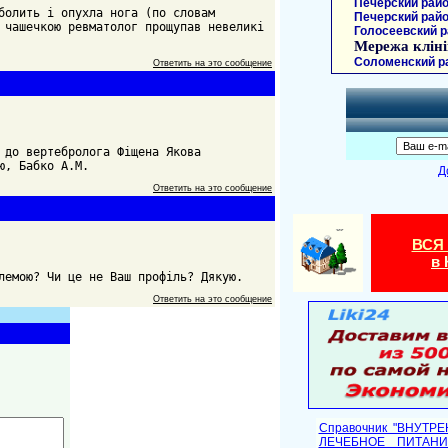
Печерский райо
болить і опухла нога (по словам
Печерский райо
 чашечкою ревматолог прощупав невеликі
Голосеевский р
Мережа кліні
Соломенский р
Ответить на это сообщение
 до вертебролога Фіщена Якова
ю, Бабко А.М.
Д
Ответить на это сообщение
ВСЯ
в 
лемою? Чи це не Ваш профіль? Дякую.
Ответить на это сообщение
Справочник "ВНУТР
ЛЕЧЕБНОЕ ПИТАНИ