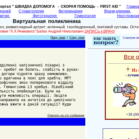
портал " ШВИДКА ДОПОМОГA - СКОРАЯ ПОМОЩЬ - FIRST AID "
Главн
врачей
Cтоматология
Ветеринария
Врачи,клиники.
витие.
Фитотерапия
Гомеопатия
Неотложная
Виртуальная поликлиника
; ревматоидный артрит; коленный, тазобедренный, локтевой суставы. Осте
емии "Х.Х.Реккевега" Бабко Андрей Николаевич
ЗАПИСЬ к ВРАЧУ
Пред. тема
|
След. тема
Советуем пе
Все 
дділенні залізничної лікарні з
- хребет не болить, слабість в руках-
Из 
 догори підняти зразу неможливо,
- лучши
о вдягнена в пояс для хребта. МРТ
рофічних змін поперекового відділу
. Гемангіома L3 хребця. Лівобічний
лькість ллейкоцитів. Були на
ути можливість операції. Звідти
направила на антитіла до циклічного
ожна вжити в даній ситуації? Куди
+38 (06
Ответить на это сообщение