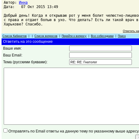
Автор:
Инна
Дата: 07 Окт 2015 13:49
Добрый день! Когда я открываю рот у меня болит челюстно-лицево
с права и отдает болью в ухо. Что делать? Есть ли такой врач в
Харькове? Спасибо.
Ответить н
Список Кабинетов
| |
Список вопросов
|
Перейти к вопросу
|
Все собеседники
|
Поиск
Ответить на это сообщение
Ваше имя:
Ваш Email:
Тема (русскими буквами):
Отправлять по Email ответы на данную тему по указанному выше адресу