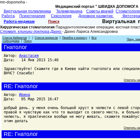
mn-dopomoha -
Медицинский портал " ШВИДКА ДОПОМОГA 
Виртуальная поликлиника
Телемедицина
Советы врачей
Cтоматологи
Работа
Психотерапия
Сексология
Духовное развитие.
Фитотер
Виртуальная 
Работа-медикам
Поиск
Хирургическая стоматология
Парадонтологические операции, костная плас
Стомат. клиники доктора Дахно
- Дахно Лариса Александровна
Список Кабинетов
| |
Список вопросов
|
Перейти к вопросу
|
Все
Пред. те
собеседники
|
Поиск
Гнатолог
Автор:
Анастасия
Дата: 14 Янв 2013 15:40
Здравствуйте! Скажите где в Киеве найти гнатолога или специали
ВНЧС? Спасибо!
Ответить н
RE: Гнатолог
Автор:
Ирина
Дата: 05 Мар 2015 16:47
добрый день. у меня очень большой хруст в челюсти с левой стор
правой я чувствую как что то выходит со своего места, и больно
челюсть, я практически вообще не могу жевать, скажите пожайлус
этим делать
Ответить н
RE: Гнатолог