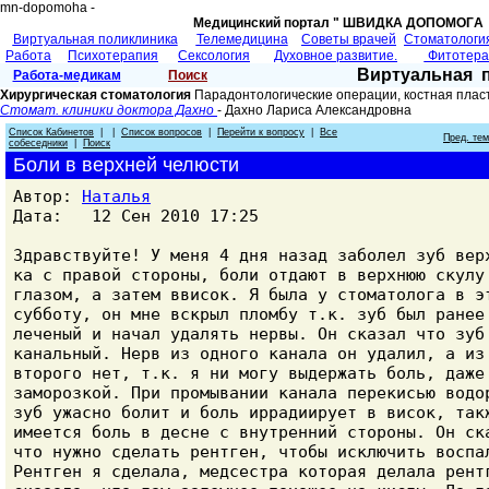
mn-dopomoha -
Медицинский портал " ШВИДКА ДОПОМОГA 
Виртуальная поликлиника
Телемедицина
Советы врачей
Cтоматологи
Работа
Психотерапия
Сексология
Духовное развитие.
Фитотер
Виртуальная 
Работа-медикам
Поиск
Хирургическая стоматология
Парадонтологические операции, костная плас
Стомат. клиники доктора Дахно
- Дахно Лариса Александровна
Список Кабинетов
| |
Список вопросов
|
Перейти к вопросу
|
Все
Пред. те
собеседники
|
Поиск
Боли в верхней челюсти
Автор:
Наталья
Дата: 12 Сен 2010 17:25
Здравствуйте! У меня 4 дня назад заболел зуб вер
ка с правой стороны, боли отдают в верхнюю скулу
глазом, а затем ввисок. Я была у стоматолога в э
субботу, он мне вскрыл пломбу т.к. зуб был ранее
леченый и начал удалять нервы. Он сказал что зуб
канальный. Нерв из одного канала он удалил, а из
второго нет, т.к. я ни могу выдержать боль, даже
заморозкой. При промывании канала перекисью водо
зуб ужасно болит и боль иррадиирует в висок, так
имеется боль в десне с внутренний стороны. Он ск
что нужно сделать рентген, чтобы исключить воспа
Рентген я сделала, медсестра которая делала рент