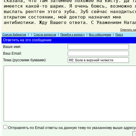
сказала, что там затемнее похожее на кисту. Да т
имеется какой-то шарик. Я очень боюсь, возможно 
выслать рентген этого зуба. Зуб сейчас находитьс
открытом состоянии, мой доктор назначил мне
антибиотики. Жду Вашего ответа. С Уважением Ната
Ответить н
Список Кабинетов
| |
Список вопросов
|
Перейти к вопросу
|
Все собеседники
|
Поиск
Ответить на это сообщение
Ваше имя:
Ваш Email:
Тема (русскими буквами):
Отправлять по Email ответы на данную тему по указанному выше адресу