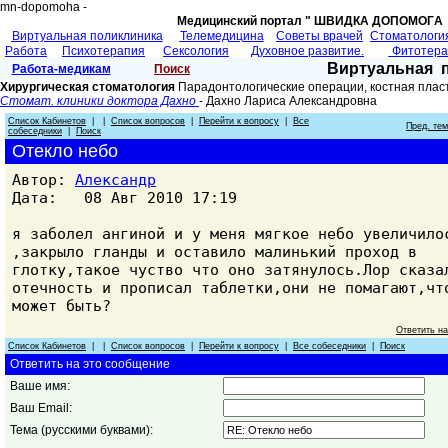
mn-dopomoha -
Медицинский портал " ШВИДКА ДОПОМОГA 
Виртуальная поликлиника
Телемедицина
Советы врачей
Cтоматологи
Работа
Психотерапия
Сексология
Духовное развитие.
Фитотер
Виртуальная 
Работа-медикам
Поиск
Хирургическая стоматология
Парадонтологические операции, костная плас
Стомат. клиники доктора Дахно
- Дахно Лариса Александровна
Список Кабинетов
| |
Список вопросов
|
Перейти к вопросу
|
Все
Пред. те
собеседники
|
Поиск
Отекло небо
Автор:
Александр
Дата: 08 Авг 2010 17:19
я заболел ангиной и у меня мягкое небо увеличило
,закрыло гланды и оставило малинький проход в
глотку,такое чуство что оно затянулось.Лор сказа
отечность и прописал таблетки,они не помагают,чт
может быть?
Ответить н
Список Кабинетов
| |
Список вопросов
|
Перейти к вопросу
|
Все собеседники
|
Поиск
Ответить на это сообщение
Ваше имя:
Ваш Email:
Тема (русскими буквами):