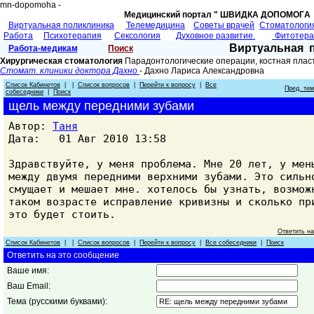
mn-dopomoha -
Медицинский портал " ШВИДКА ДОПОМОГA 
Виртуальная поликлиника
Телемедицина
Советы врачей
Cтоматологи
Работа
Психотерапия
Сексология
Духовное развитие.
Фитотер
Виртуальная 
Работа-медикам
Поиск
Хирургическая стоматология
Парадонтологические операции, костная плас
Стомат. клиники доктора Дахно
- Дахно Лариса Александровна
Список Кабинетов
| |
Список вопросов
|
Перейти к вопросу
|
Все
Пред. те
собеседники
|
Поиск
щель между передними зубами
Автор:
Таня
Дата: 01 Авг 2010 13:58
Здравствуйте, у меня проблема. Мне 20 лет, у мен
между двумя передними верхними зубами. Это сильн
смущает и мешает мне. хотелось бы узнать, возмож
таком возрасте исправление кривизны и сколько пр
это будет стоить.
Ответить н
Список Кабинетов
| |
Список вопросов
|
Перейти к вопросу
|
Все собеседники
|
Поиск
Ответить на это сообщение
Ваше имя:
Ваш Email:
Тема (русскими буквами):