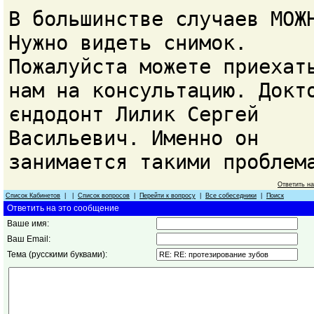
В большинстве случаев МОЖ
Нужно видеть снимок.
Пожалуйста можете приехат
нам на консультацию. Докт
єндодонт Лилик Сергей
Васильевич. Именно он
занимается такими проблем
Ответить н
Список Кабинетов
| |
Список вопросов
|
Перейти к вопросу
|
Все собеседники
|
Поиск
Ответить на это сообщение
Ваше имя:
Ваш Email:
Тема (русскими буквами):