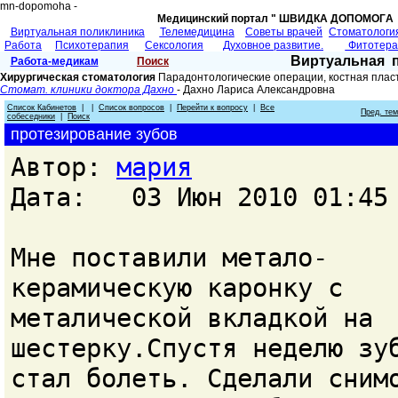
mn-dopomoha -
Медицинский портал " ШВИДКА ДОПОМОГA 
Виртуальная поликлиника
Телемедицина
Советы врачей
Cтоматологи
Работа
Психотерапия
Сексология
Духовное развитие.
Фитотер
Виртуальная 
Работа-медикам
Поиск
Хирургическая стоматология
Парадонтологические операции, костная плас
Стомат. клиники доктора Дахно
- Дахно Лариса Александровна
Список Кабинетов
| |
Список вопросов
|
Перейти к вопросу
|
Все
Пред. те
собеседники
|
Поиск
протезирование зубов
Автор:
мария
Дата: 03 Июн 2010 01:45
Мне поставили метало-
керамическую каронку с
металической вкладкой на
шестерку.Спустя неделю зу
стал болеть. Сделали сним