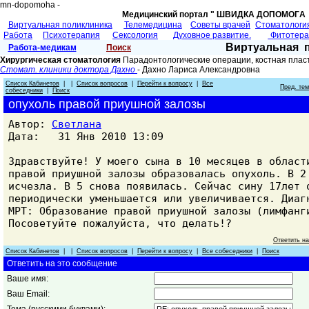
mn-dopomoha -
Медицинский портал " ШВИДКА ДОПОМОГA 
Виртуальная поликлиника
Телемедицина
Советы врачей
Cтоматологи
Работа
Психотерапия
Сексология
Духовное развитие.
Фитотер
Виртуальная 
Работа-медикам
Поиск
Хирургическая стоматология
Парадонтологические операции, костная плас
Стомат. клиники доктора Дахно
- Дахно Лариса Александровна
Список Кабинетов
| |
Список вопросов
|
Перейти к вопросу
|
Все
Пред. те
собеседники
|
Поиск
опухоль правой приушной залозы
Автор:
Светлана
Дата: 31 Янв 2010 13:09
Здравствуйте! У моего сына в 10 месяцев в област
правой приушной залозы образовалась опухоль. В 2
исчезла. В 5 снова появилась. Сейчас сину 17лет 
периодически уменьшается или увеличивается. Диаг
МРТ: Образование правой приушной залозы (лимфанг
Посоветуйте пожалуйста, что делать!?
Ответить н
Список Кабинетов
| |
Список вопросов
|
Перейти к вопросу
|
Все собеседники
|
Поиск
Ответить на это сообщение
Ваше имя:
Ваш Email: