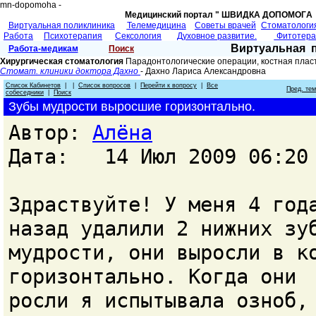
mn-dopomoha -
Медицинский портал " ШВИДКА ДОПОМОГA 
Виртуальная поликлиника
Телемедицина
Советы врачей
Cтоматологи
Работа
Психотерапия
Сексология
Духовное развитие.
Фитотер
Виртуальная 
Работа-медикам
Поиск
Хирургическая стоматология
Парадонтологические операции, костная плас
Стомат. клиники доктора Дахно
- Дахно Лариса Александровна
Список Кабинетов
| |
Список вопросов
|
Перейти к вопросу
|
Все
Пред. те
собеседники
|
Поиск
Зубы мудрости выросшие горизонтально.
Автор:
Алёна
Дата: 14 Июл 2009 06:20
Здраствуйте! У меня 4 год
назад удалили 2 нижних зу
мудрости, они выросли в к
горизонтально. Когда они
росли я испытывала озноб,