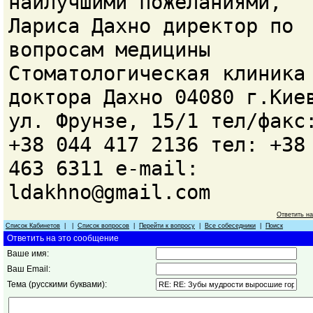
наилучшими пожеланиями,
Лариса Дахно директор по
вопросам медицины
Стоматологическая клиника
доктора Дахно 04080 г.Кие
ул. Фрунзе, 15/1 тел/факс
+38 044 417 2136 тел: +38
463 6311 e-mail:
ldakhno@gmail.com
Ответить н
Список Кабинетов
| |
Список вопросов
|
Перейти к вопросу
|
Все собеседники
|
Поиск
Ответить на это сообщение
Ваше имя:
Ваш Email:
Тема (русскими буквами):