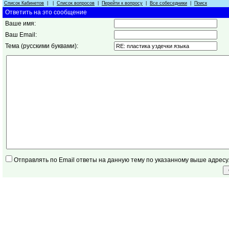
Список Кабинетов
| |
Список вопросов
|
Перейти к вопросу
|
Все собеседники
|
Поиск
Ответить на это сообщение
Ваше имя:
Ваш Email:
Тема (русскими буквами):
Отправлять по Email ответы на данную тему по указанному выше адресу