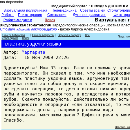
mn-dopomoha -
Медицинский портал " ШВИДКА ДОПОМОГA 
Виртуальная поликлиника
Телемедицина
Советы врачей
Cтоматологи
Работа
Психотерапия
Сексология
Духовное развитие.
Фитотер
Виртуальная 
Работа-медикам
Поиск
Хирургическая стоматология
Парадонтологические операции, костная плас
Стомат. клиники доктора Дахно
- Дахно Лариса Александровна
Список Кабинетов
| |
Список вопросов
|
Перейти к вопросу
|
Все
Пред. те
собеседники
|
Поиск
пластика уздечки языка
Автор:
Маргарита
Дата: 18 Июн 2009 22:26
Здравствуйте! Мне 33 года. Была на приеме у врач
пародонтолога. Он сказал о том, что мне необходи
сделать пластику уздечки языка, аргументируя тем
уздечка тянет за собой десну и в скором времени,
не сделать операцию, то десна оголит нижние пере
зубы и начнется пародонтоз, а вследствие и потер
зубов. Скажите пожалуйста, действительно ли есть
необходимость в операции? Если отказаться, то мо
поддерживать десна , например разными вида
полосканиями, массажем десен? Дефекта речи у мен
Спасибо.
Ответить н