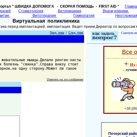
портал " ШВИДКА ДОПОМОГA - СКОРАЯ ПОМОЩЬ - FIRST AID "
Главн
врачей
Cтоматология
Ветеринария
Врачи,клиники.
витие.
Фитотерапия
Гомеопатия
Неотложная
Виртуальная поликлиника
тика перед имплантацией, имплантация. Ведет прием Директор по вопросам
Пред. тема
|
След. тема
Советуем пе
Все 
 жевательные мышцы.Делали ренген-кисты
к болезнь "свинка".Справа внизу стоит
Из 
ерное,на одну сторону.Может ли такое
- лучши
Ответить на это сообщение
+38 (06
Печерский райо