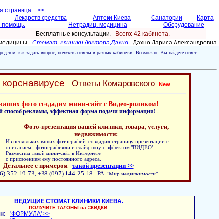
ая страница >>
Лекарств средства
Аптеки Киева
Санатории
Карта
 помощь.
Нетрадиц. медицина
Оборудование
Бесплатные консультации.
Всего: 42 кабинетa.
 медицины -
Стомат. клиники доктора Дахно
- Дахно Лариса Александровна
ред тем, как задать вопрос, почитать ответы в разных кабинетах. Возможно, Вы найдете ответ.
о коронавирусе
Ответы Комаровского
New
ваших фото создадим мини-сайт с Видео-роликом!
й способ рекламы, эффектная форма подачи информации! -
Фото-презентация вашей клиники, товара, услуги,
недвижимости:
Из нескольких ваших фотографий создадим страницу презентации с
описанием, фотографиями и слайд-шоу с эффектом "ВИДЕО".
Разместим такой мини-сайт в Интернете
с присвоением ему постоянного адреса.
Детальнее с примером
такой презентации >>
6) 352-19-73, +38 (097) 144-25-18 РА
"Мир недвижимости"
ВЕДУЩИЕ СТОМАТ КЛИНИКИ КИЕВА.
ПОЛУЧИТЕ ТАЛОНЫ на СКИДКИ:
н:
'ФОРМУЛА' >>