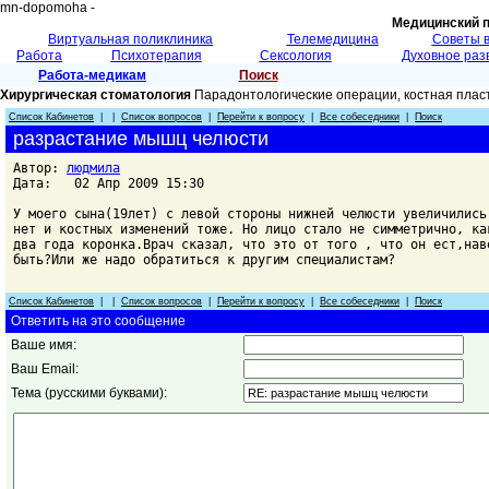
mn-dopomoha -
Медицинский 
Виртуальная поликлиника
Телемедицина
Советы 
Работа
Психотерапия
Сексология
Духовное раз
Работа-медикам
Поиск
Хирургическая стоматология
Парадонтологические операции, костная плас
Список Кабинетов
| |
Список вопросов
|
Перейти к вопросу
|
Все собеседники
|
Поиск
разрастание мышц челюсти
Автор:
людмила
Дата: 02 Апр 2009 15:30
У моего сына(19лет) с левой стороны нижней челюсти увеличились
нет и костных изменений тоже. Но лицо стало не симметрично, ка
два года коронка.Врач сказал, что это от того , что он ест,нав
быть?Или же надо обратиться к другим специалистам?
Список Кабинетов
| |
Список вопросов
|
Перейти к вопросу
|
Все собеседники
|
Поиск
Ответить на это сообщение
Ваше имя:
Ваш Email:
Тема (русскими буквами):