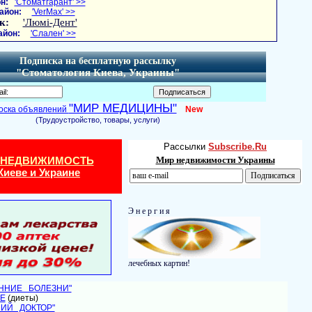
н:
'Стоматгарант' >>
айон:
'VerMax' >>
к:
'Люмі-Дент'
айон:
'Слален' >>
Подписка на бесплатную рассылку
"Стоматология Киева, Украины"
"МИР МЕДИЦИНЫ"
оска объявлений
New
(Трудоустройство, товары, услуги)
Рассылки
Subscribe.Ru
 НЕДВИЖИМОСТЬ
Мир недвижимости Украины
Киеве и Украине
Э н е р г и я
лечебных картин!
ЕННИЕ БОЛЕЗНИ"
Е
(диеты)
НИЙ ДОКТОР"