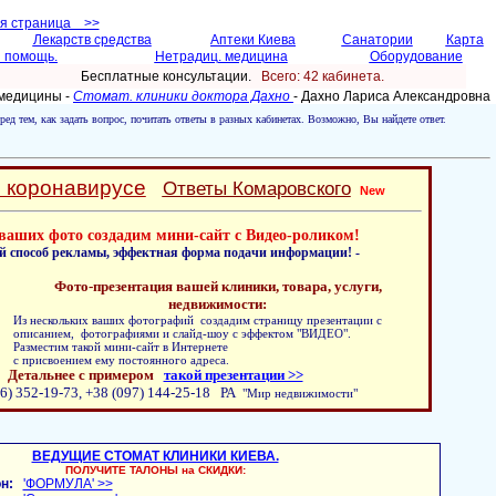
ая страница >>
Лекарств средства
Аптеки Киева
Санатории
Карта
 помощь.
Нетрадиц. медицина
Оборудование
Бесплатные консультации.
Всего: 42 кабинетa.
 медицины -
Стомат. клиники доктора Дахно
- Дахно Лариса Александровна
ред тем, как задать вопрос, почитать ответы в разных кабинетах. Возможно, Вы найдете ответ.
о коронавирусе
Ответы Комаровского
New
ваших фото создадим мини-сайт с Видео-роликом!
й способ рекламы, эффектная форма подачи информации! -
Фото-презентация вашей клиники, товара, услуги,
недвижимости:
Из нескольких ваших фотографий создадим страницу презентации с
описанием, фотографиями и слайд-шоу с эффектом "ВИДЕО".
Разместим такой мини-сайт в Интернете
с присвоением ему постоянного адреса.
Детальнее с примером
такой презентации >>
6) 352-19-73, +38 (097) 144-25-18 РА
"Мир недвижимости"
ВЕДУЩИЕ СТОМАТ КЛИНИКИ КИЕВА.
ПОЛУЧИТЕ ТАЛОНЫ на СКИДКИ:
н:
'ФОРМУЛА' >>