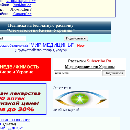
н:
'Стоматгарант' >>
айон:
'VerMax' >>
к:
'Люмі-Дент'
айон:
'Слален' >>
Подписка на бесплатную рассылку
"Стоматология Киева, Украины"
"МИР МЕДИЦИНЫ"
оска объявлений
New
(Трудоустройство, товары, услуги)
Рассылки
Subscribe.Ru
 НЕДВИЖИМОСТЬ
Мир недвижимости Украины
Киеве и Украине
Э н е р г и я
лечебных картин!
ЕННИЕ БОЛЕЗНИ"
Е
(диеты)
НИЙ ДОКТОР"