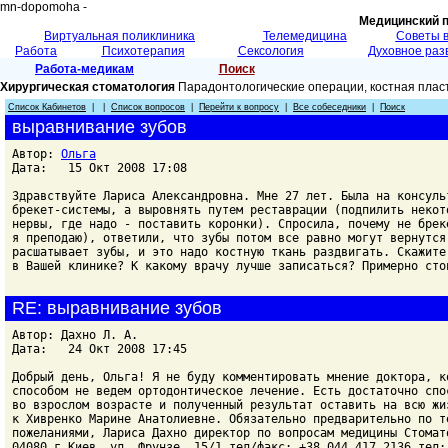
mn-dopomoha -
Медицинский 
Виртуальная поликлиника
Телемедицина
Советы 
Работа
Психотерапия
Сексология
Духовное раз
Работа-медикам
Поиск
Хирургическая стоматология
Парадонтологические операции, костная плас
Список Кабинетов
| |
Список вопросов
|
Перейти к вопросу
|
Все собеседники
|
Поиск
выравнивание зубов
Автор:
Ольга
Дата: 15 Окт 2008 17:08
Здравствуйте Лариса Александровна. Мне 27 лет. Была на консуль
брекет-системы, а выровнять путем реставрации (подпилить некот
нервы, где надо - поставить коронки). Спросила, почему не брек
я преподаю), ответили, что зубы потом все равно могут вернутся
расшатывает зубы, и это надо костную ткань раздвигать. Скажите
в Вашей клинике? К какому врачу лучше записаться? Примерно сто
RE: выравнивание зубов
Автор: Дахно Л. А.
Дата: 24 Окт 2008 17:45
Добрый день, Ольга! Я не буду комментировать мнение доктора, к
способом не ведем ортодонтическое лечение. Есть достаточно спо
во взрослом возрасте и полученный результат оставить на всю жи
к Хивренко Марине Анатолиевне. Обязательно предварительно по т
пожеланиями, Лариса Дахно директор по вопросам медицины Стомат
04080 г.Киев, ул. Фрунзе, 15/1 тел/факс: +38 044 417 2136 тел: