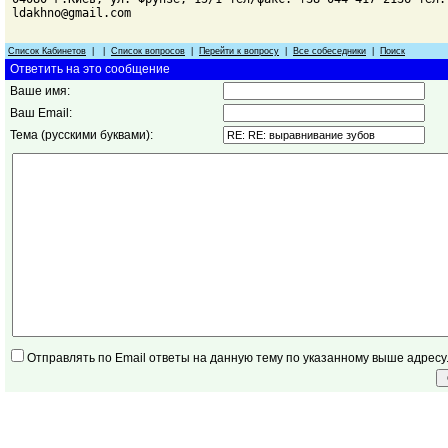
ldakhno@gmail.com
Список Кабинетов
| |
Список вопросов
|
Перейти к вопросу
|
Все собеседники
|
Поиск
Ответить на это сообщение
Ваше имя:
Ваш Email:
Тема (русскими буквами):
Отправлять по Email ответы на данную тему по указанному выше адресу