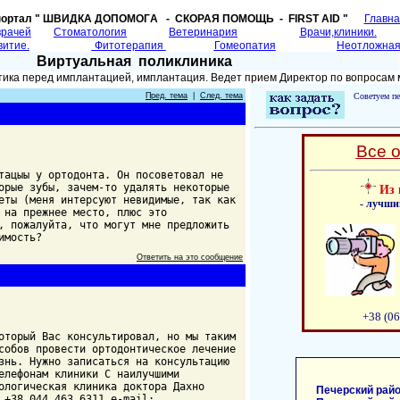
портал " ШВИДКА ДОПОМОГA - СКОРАЯ ПОМОЩЬ - FIRST AID "
Главн
врачей
Cтоматология
Ветеринария
Врачи,клиники.
витие.
Фитотерапия
Гомеопатия
Неотложная
Виртуальная поликлиника
тика перед имплантацией, имплантация. Ведет прием Директор по вопросам
Пред. тема
|
След. тема
Советуем пе
Все 
тацыы у ортодонта. Он посоветовал не
орые зубы, зачем-то удалять некоторые
Из 
еты (меня интерсуют невидимые, так как
- лучши
 на прежнее место, плюс это
, пожалуйта, что могут мне предложить
имость?
Ответить на это сообщение
+38 (06
оторый Вас консультировал, но мы таким
собов провести ортодонтическое лечение
знь. Нужно записаться на консультацию
елефонам клиники С наилучшими
ологическая клиника доктора Дахно
Печерский райо
 +38 044 463 6311 e-mail: