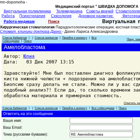
mn-dopomoha -
Медицинский портал " ШВИДКА ДОПОМОГA 
Виртуальная поликлиника
Телемедицина
Советы врачей
Cтоматологи
Работа
Психотерапия
Сексология
Духовное развитие.
Фитотер
Виртуальная 
Работа-медикам
Поиск
Хирургическая стоматология
Парадонтологические операции, костная плас
Стомат. клиники доктора Дахно
- Дахно Лариса Александровна
Список Кабинетов
| |
Список вопросов
|
Перейти к вопросу
|
Все
Пред. те
собеседники
|
Поиск
Амелобластома
Автор:
Юлия
Дата: 03 Дек 2007 13:15
Здравствуйте! Мне был поставлен диагноз фолликул
киста нижней челюсти + подозрения на амелобласто
Биопсию сразу делать не стали. Можно ли у вас сд
подобный анализ?! Если да, то сколько времени за
обработка материала и примерная стоимость.
Ответить н
Список Кабинетов
| |
Список вопросов
|
Перейти к вопросу
|
Все собеседники
|
Поиск
Ответить на это сообщение
Ваше имя:
Ваш Email:
Тема (русскими буквами):