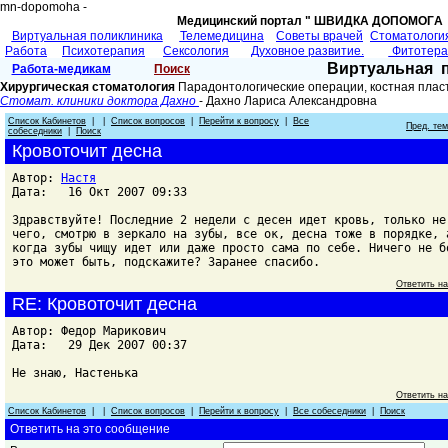
mn-dopomoha -
Медицинский портал " ШВИДКА ДОПОМОГA 
Виртуальная поликлиника
Телемедицина
Советы врачей
Cтоматологи
Работа
Психотерапия
Сексология
Духовное развитие.
Фитотер
Виртуальная 
Работа-медикам
Поиск
Хирургическая стоматология
Парадонтологические операции, костная плас
Стомат. клиники доктора Дахно
- Дахно Лариса Александровна
Список Кабинетов
| |
Список вопросов
|
Перейти к вопросу
|
Все
Пред. те
собеседники
|
Поиск
Кровоточит десна
Автор:
Настя
Дата: 16 Окт 2007 09:33
Здравствуйте! Последние 2 недели с десен идет кровь, только не
чего, смотрю в зеркало на зубы, все ок, десна тоже в порядке, 
когда зубы чищу идет или даже просто сама по себе. Ничего не б
это может быть, подскажите? Заранее спасибо.
Ответить н
RE: Кровоточит десна
Автор: Федор Марикович
Дата: 29 Дек 2007 00:37
Не знаю, Настенька
Ответить н
Список Кабинетов
| |
Список вопросов
|
Перейти к вопросу
|
Все собеседники
|
Поиск
Ответить на это сообщение