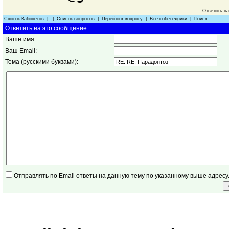
Ответить н
Список Кабинетов
| |
Список вопросов
|
Перейти к вопросу
|
Все собеседники
|
Поиск
Ответить на это сообщение
Ваше имя:
Ваш Email:
Тема (русскими буквами):
Отправлять по Email ответы на данную тему по указанному выше адресу