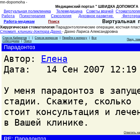
mn-dopomoha -
Медицинский портал " ШВИДКА ДОПОМОГA 
Виртуальная поликлиника
Телемедицина
Советы врачей
Cтоматологи
Работа
Психотерапия
Сексология
Духовное развитие.
Фитотер
Виртуальная 
Работа-медикам
Поиск
Хирургическая стоматология
Парадонтологические операции, костная плас
Стомат. клиники доктора Дахно
- Дахно Лариса Александровна
Список Кабинетов
| |
Список вопросов
|
Перейти к вопросу
|
Все
Пред. те
собеседники
|
Поиск
Парадонтоз
Автор:
Елена
Дата: 14 Сен 2007 12:19
У меня парадонтоз в запущ
стадии. Скажите, сколько
стоит консультация и лече
в Вашей клинике.
Ответить н
RE: Парадонтоз