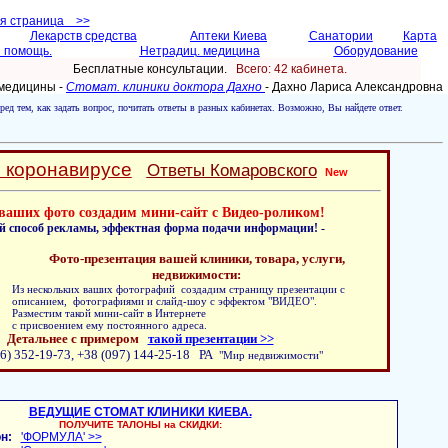
ая страница >>
Лекарств средства
Аптеки Киева
Санатории
Карта
 помощь.
Нетрадиц. медицина
Оборудование
Бесплатные консультации.
Всего: 42 кабинетa.
 медицины -
Стомат. клиники доктора Дахно
- Дахно Лариса Александровна
ред тем, как задать вопрос, почитать ответы в разных кабинетах. Возможно, Вы найдете ответ.
о коронавирусе
Ответы Комаровского
New
ваших фото создадим мини-сайт с Видео-роликом!
й способ рекламы, эффектная форма подачи информации! -
Фото-презентация вашей клиники, товара, услуги,
недвижимости:
Из нескольких ваших фотографий создадим страницу презентации с
описанием, фотографиями и слайд-шоу с эффектом "ВИДЕО".
Разместим такой мини-сайт в Интернете
с присвоением ему постоянного адреса.
Детальнее с примером
такой презентации >>
6) 352-19-73, +38 (097) 144-25-18 РА
"Мир недвижимости"
ВЕДУЩИЕ СТОМАТ КЛИНИКИ КИЕВА.
ПОЛУЧИТЕ ТАЛОНЫ на СКИДКИ:
н:
'ФОРМУЛА' >>