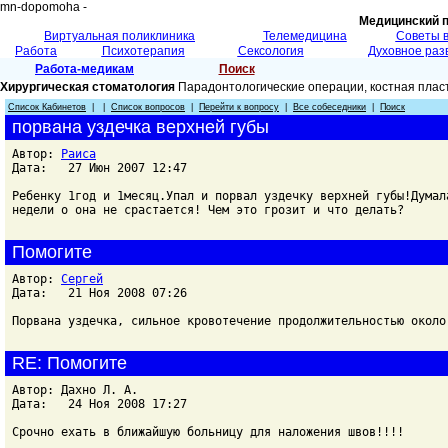
mn-dopomoha -
Медицинский 
Виртуальная поликлиника
Телемедицина
Советы 
Работа
Психотерапия
Сексология
Духовное раз
Работа-медикам
Поиск
Хирургическая стоматология
Парадонтологические операции, костная плас
Список Кабинетов
| |
Список вопросов
|
Перейти к вопросу
|
Все собеседники
|
Поиск
порвана уздечка верхней губы
Автор:
Раиса
Дата: 27 Июн 2007 12:47
Ребенку 1год и 1месяц.Упал и порвал уздечку верхней губы!Думал
недели о она не срастается! Чем это грозит и что делать?
Помогите
Автор:
Сергей
Дата: 21 Ноя 2008 07:26
Порвана уздечка, сильное кровотечение продолжительностью около
RE: Помогите
Автор: Дахно Л. А.
Дата: 24 Ноя 2008 17:27
Срочно ехать в ближайшую больницу для наложения швов!!!!