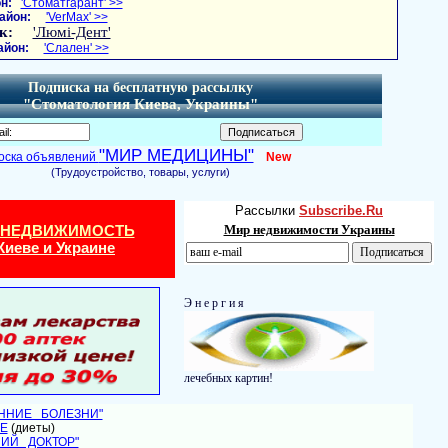
н:
'Стоматгарант' >>
айон:
'VerMax' >>
к:
'Люмі-Дент'
айон:
'Слален' >>
Подписка на бесплатную рассылку
"Стоматология Киева, Украины"
"МИР МЕДИЦИНЫ"
оска объявлений
New
(Трудоустройство, товары, услуги)
Рассылки
Subscribe.Ru
 НЕДВИЖИМОСТЬ
Мир недвижимости Украины
Киеве и Украине
Э н е р г и я
лечебных картин!
ЕННИЕ БОЛЕЗНИ"
Е
(диеты)
НИЙ ДОКТОР"