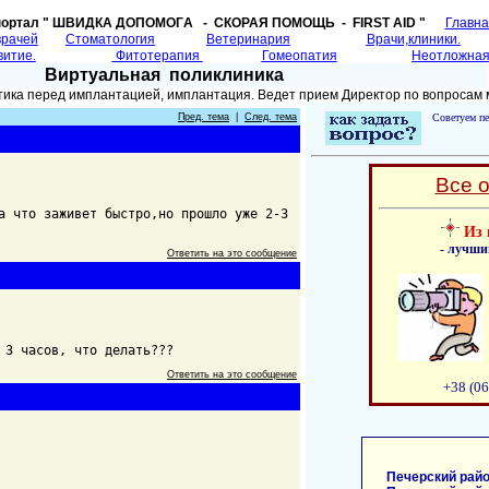
портал " ШВИДКА ДОПОМОГA - СКОРАЯ ПОМОЩЬ - FIRST AID "
Главн
врачей
Cтоматология
Ветеринария
Врачи,клиники.
витие.
Фитотерапия
Гомеопатия
Неотложная
Виртуальная поликлиника
тика перед имплантацией, имплантация. Ведет прием Директор по вопросам
Пред. тема
|
След. тема
Советуем пе
Все 
а что заживет быстро,но прошло уже 2-3
Из 
- лучши
Ответить на это сообщение
 3 часов, что делать???
Ответить на это сообщение
+38 (06
Печерский райо