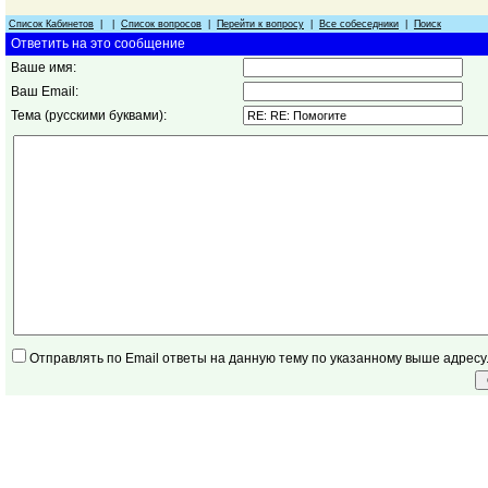
Список Кабинетов
| |
Список вопросов
|
Перейти к вопросу
|
Все собеседники
|
Поиск
Ответить на это сообщение
Ваше имя:
Ваш Email:
Тема (русскими буквами):
Отправлять по Email ответы на данную тему по указанному выше адресу