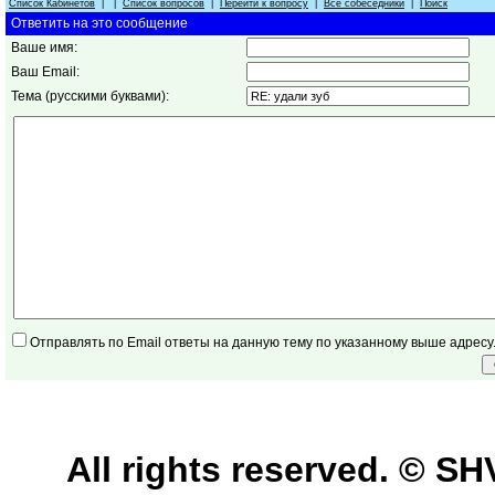
Список Кабинетов
| |
Список вопросов
|
Перейти к вопросу
|
Все собеседники
|
Поиск
Ответить на это сообщение
Ваше имя:
Ваш Email:
Тема (русскими буквами):
Отправлять по Email ответы на данную тему по указанному выше адресу
All rights reserved. © 