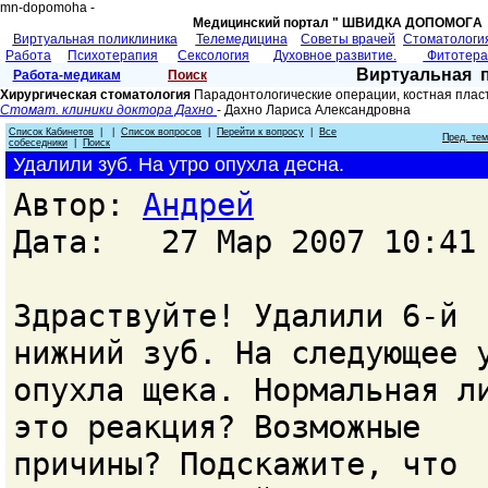
mn-dopomoha -
Медицинский портал " ШВИДКА ДОПОМОГA 
Виртуальная поликлиника
Телемедицина
Советы врачей
Cтоматологи
Работа
Психотерапия
Сексология
Духовное развитие.
Фитотер
Виртуальная 
Работа-медикам
Поиск
Хирургическая стоматология
Парадонтологические операции, костная плас
Стомат. клиники доктора Дахно
- Дахно Лариса Александровна
Список Кабинетов
| |
Список вопросов
|
Перейти к вопросу
|
Все
Пред. те
собеседники
|
Поиск
Удалили зуб. На утро опухла десна.
Автор:
Андрей
Дата: 27 Мар 2007 10:41
Здраствуйте! Удалили 6-й
нижний зуб. На следующее 
опухла щека. Нормальная л
это реакция? Возможные
причины? Подскажите, что