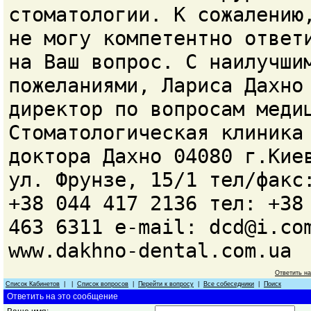
стоматологии. К сожалению
не могу компетентно ответ
на Ваш вопрос. С наилучши
пожеланиями, Лариса Дахно
директор по вопросам меди
Стоматологическая клиника
доктора Дахно 04080 г.Кие
ул. Фрунзе, 15/1 тел/факс
+38 044 417 2136 тел: +38
463 6311 e-mail: dcd@i.co
www.dakhno-dental.com.ua
Ответить н
Список Кабинетов
| |
Список вопросов
|
Перейти к вопросу
|
Все собеседники
|
Поиск
Ответить на это сообщение