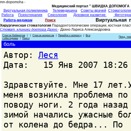
mn-dopomoha -
Медицинский портал " ШВИДКА ДОПОМОГA 
Виртуальная поликлиника
Телемедицина
Советы врачей
Cтоматологи
Работа
Психотерапия
Сексология
Духовное развитие.
Фитотер
Виртуальная 
Работа-медикам
Поиск
Хирургическая стоматология
Парадонтологические операции, костная плас
Стомат. клиники доктора Дахно
- Дахно Лариса Александровна
Список Кабинетов
| |
Список вопросов
|
Перейти к вопросу
|
Все
Пред. те
собеседники
|
Поиск
боль
Автор:
Леся
Дата: 15 Янв 2007 18:26
Здравствуйте. Мне 17 лет.
меня возникла проблема по
поводу ноги. 2 года назад
зимой начались ужасные бо
от колена до бедра... По