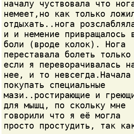
началу чуствовала что ног
немеет,но как только ложи
отдыхать..нога розслаблял
и и немение привращалось 
боли (вроде колок). Нога
переставала болеть только
если я переворачивалась н
нее, и то невсегда.Начала
покупать специальные
мази..ростирающие и греющ
для мышц, по скольку мне
говорили что я её могла
просто простудить, так ка