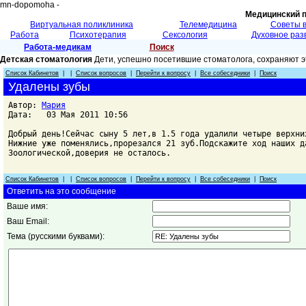
mn-dopomoha -
Медицинский 
Виртуальная поликлиника
Телемедицина
Советы 
Работа
Психотерапия
Сексология
Духовное раз
Работа-медикам
Поиск
Детская стоматология
Дети, успешно посетившие стоматолога, сохраняют э
Список Кабинетов
| |
Список вопросов
|
Перейти к вопросу
|
Все собеседники
|
Поиск
Удалены зубы
Автор:
Мария
Дата: 03 Мая 2011 10:56
Добрый день!Сейчас сыну 5 лет,в 1.5 года удалили четыре верхни
Нижние уже поменялись,прорезался 21 зуб.Подскажите ход наших д
Зоологической,доверия не осталось.
Список Кабинетов
| |
Список вопросов
|
Перейти к вопросу
|
Все собеседники
|
Поиск
Ответить на это сообщение
Ваше имя:
Ваш Email:
Тема (русскими буквами):