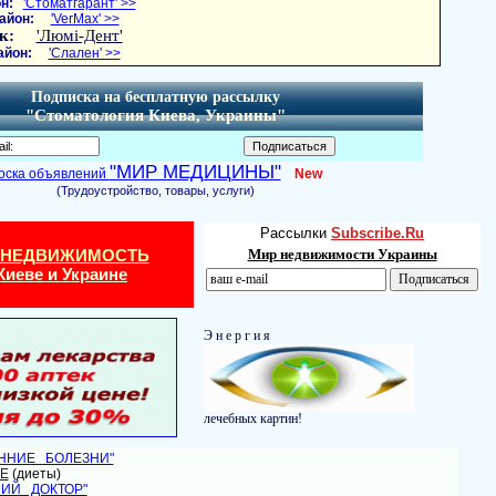
н:
'Стоматгарант' >>
айон:
'VerMax' >>
к:
'Люмі-Дент'
айон:
'Слален' >>
Подписка на бесплатную рассылку
"Стоматология Киева, Украины"
"МИР МЕДИЦИНЫ"
оска объявлений
New
(Трудоустройство, товары, услуги)
Рассылки
Subscribe.Ru
 НЕДВИЖИМОСТЬ
Мир недвижимости Украины
Киеве и Украине
Э н е р г и я
лечебных картин!
ЕННИЕ БОЛЕЗНИ"
Е
(диеты)
НИЙ ДОКТОР"