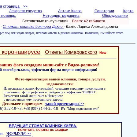
ая страница >>
Лекарств средства
Аптеки Киева
Санатории
Карта
 помощь.
Нетрадиц. медицина
Оборудование
Бесплатные консультации.
Всего: 42 кабинетa.
 -
Стомат. клиники доктора Дахно
- Дахно Лариса Александровнa
ред тем, как задать вопрос, почитать ответы в разных кабинетах. Возможно, Вы найдете ответ.
о коронавирусе
Ответы Комаровского
New
ваших фото создадим мини-сайт с Видео-роликом!
й способ рекламы, эффектная форма подачи информации! -
Фото-презентация вашей клиники, товара, услуги,
недвижимости:
Из нескольких ваших фотографий создадим страницу презентации с
описанием, фотографиями и слайд-шоу с эффектом "ВИДЕО".
Разместим такой мини-сайт в Интернете
с присвоением ему постоянного адреса.
Детальнее с примером
такой презентации >>
6) 352-19-73, +38 (097) 144-25-18 РА
"Мир недвижимости"
ВЕДУЩИЕ СТОМАТ КЛИНИКИ КИЕВА.
ПОЛУЧИТЕ ТАЛОНЫ на СКИДКИ:
н:
'ФОРМУЛА' >>