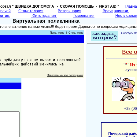
портал " ШВИДКА ДОПОМОГA - СКОРАЯ ПОМОЩЬ - FIRST AID "
Главн
врачей
Cтоматология
Ветеринария
Врачи,клиники.
витие.
Фитотерапия
Гомеопатия
Неотложная
Виртуальная поликлиника
то впечатление на всю жизнь!!! Ведет прием Директор по вопросам медицины
Пред. тема
|
След. тема
Советуем пе
Все 
х зуба,могут ли не вырости постоянные?
альнейших действий!Лечились на
Из 
- лучши
Ответить на это сообщение
+38 (06
Печерский райо