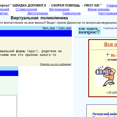
портал " ШВИДКА ДОПОМОГA - СКОРАЯ ПОМОЩЬ - FIRST AID "
Главн
врачей
Cтоматология
Ветеринария
Врачи,клиники.
витие.
Фитотерапия
Гомеопатия
Неотложная
Виртуальная поликлиника
то впечатление на всю жизнь!!! Ведет прием Директор по вопросам медицины
Пред. тема
|
След. тема
Советуем пе
Все 
авильной формы (круг), родители не
скими или это признак какого-то
Из 
- лучши
Ответить на это сообщение
+38 (06
Печерский райо