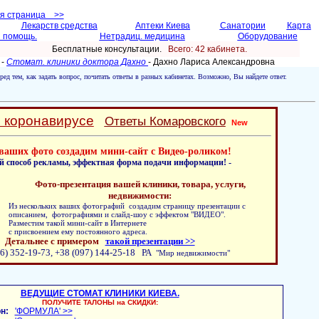
ая страница >>
Лекарств средства
Аптеки Киева
Санатории
Карта
 помощь.
Нетрадиц. медицина
Оборудование
Бесплатные консультации.
Всего: 42 кабинетa.
 -
Стомат. клиники доктора Дахно
- Дахно Лариса Александровнa
ред тем, как задать вопрос, почитать ответы в разных кабинетах. Возможно, Вы найдете ответ.
о коронавирусе
Ответы Комаровского
New
ваших фото создадим мини-сайт с Видео-роликом!
й способ рекламы, эффектная форма подачи информации! -
Фото-презентация вашей клиники, товара, услуги,
недвижимости:
Из нескольких ваших фотографий создадим страницу презентации с
описанием, фотографиями и слайд-шоу с эффектом "ВИДЕО".
Разместим такой мини-сайт в Интернете
с присвоением ему постоянного адреса.
Детальнее с примером
такой презентации >>
6) 352-19-73, +38 (097) 144-25-18 РА
"Мир недвижимости"
ВЕДУЩИЕ СТОМАТ КЛИНИКИ КИЕВА.
ПОЛУЧИТЕ ТАЛОНЫ на СКИДКИ:
н:
'ФОРМУЛА' >>