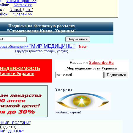
н:
'Стоматгарант' >>
айон:
'VerMax' >>
к:
'Люмі-Дент'
айон:
'Слален' >>
Подписка на бесплатную рассылку
"Стоматология Киева, Украины"
"МИР МЕДИЦИНЫ"
оска объявлений
New
(Трудоустройство, товары, услуги)
Рассылки
Subscribe.Ru
 НЕДВИЖИМОСТЬ
Мир недвижимости Украины
Киеве и Украине
Э н е р г и я
лечебных картин!
ЕННИЕ БОЛЕЗНИ"
Е
(диеты)
НИЙ ДОКТОР"