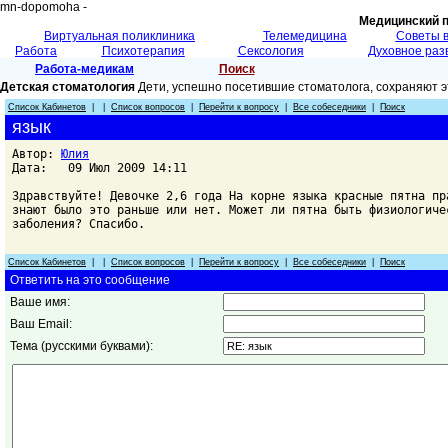
mn-dopomoha -
Медицинский 
Виртуальная поликлиника
Телемедицина
Советы 
Работа
Психотерапия
Сексология
Духовное раз
Работа-медикам
Поиск
Детская стоматология
Дети, успешно посетившие стоматолога, сохраняют э
Список Кабинетов
| |
Список вопросов
|
Перейти к вопросу
|
Все собеседники
|
Поиск
язык
Автор:
Юлия
Дата: 09 Июл 2009 14:11
Здравствуйте! Девочке 2,6 года На корне языка красные пятна пр
знают было это раньше или нет. Может ли пятна быть физиологиче
заболения? Спасибо.
Список Кабинетов
| |
Список вопросов
|
Перейти к вопросу
|
Все собеседники
|
Поиск
Ответить на это сообщение
Ваше имя:
Ваш Email:
Тема (русскими буквами):