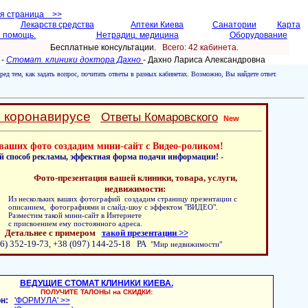
ая страница >>
Лекарств средства
Аптеки Киева
Санатории
Карта
 помощь.
Нетрадиц. медицина
Оборудование
Бесплатные консультации.
Всего: 42 кабинетa.
 -
Стомат. клиники доктора Дахно
- Дахно Лариса Александровнa
ред тем, как задать вопрос, почитать ответы в разных кабинетах. Возможно, Вы найдете ответ.
о коронавирусе
Ответы Комаровского
New
ваших фото создадим мини-сайт с Видео-роликом!
й способ рекламы, эффектная форма подачи информации! -
Фото-презентация вашей клиники, товара, услуги,
недвижимости:
Из нескольких ваших фотографий создадим страницу презентации с
описанием, фотографиями и слайд-шоу с эффектом "ВИДЕО".
Разместим такой мини-сайт в Интернете
с присвоением ему постоянного адреса.
Детальнее с примером
такой презентации >>
6) 352-19-73, +38 (097) 144-25-18 РА
"Мир недвижимости"
ВЕДУЩИЕ СТОМАТ КЛИНИКИ КИЕВА.
ПОЛУЧИТЕ ТАЛОНЫ на СКИДКИ:
н:
'ФОРМУЛА' >>