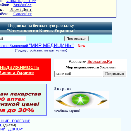
н:
'Стоматгарант' >>
айон:
'VerMax' >>
к:
'Люмі-Дент'
айон:
'Слален' >>
Подписка на бесплатную рассылку
"Стоматология Киева, Украины"
"МИР МЕДИЦИНЫ"
оска объявлений
New
(Трудоустройство, товары, услуги)
Рассылки
Subscribe.Ru
 НЕДВИЖИМОСТЬ
Мир недвижимости Украины
Киеве и Украине
Э н е р г и я
лечебных картин!
ЕННИЕ БОЛЕЗНИ"
Е
(диеты)
НИЙ ДОКТОР"