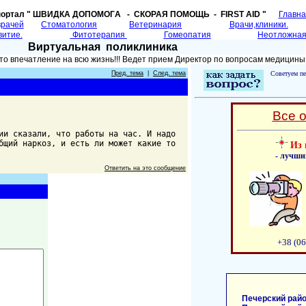
портал " ШВИДКА ДОПОМОГA - СКОРАЯ ПОМОЩЬ - FIRST AID "
Главн
врачей
Cтоматология
Ветеринария
Врачи,клиники.
витие.
Фитотерапия
Гомеопатия
Неотложная
Виртуальная поликлиника
то впечатление на всю жизнь!!! Ведет прием Директор по вопросам медицины
Пред. тема
|
След. тема
Советуем пе
Все 
ии сказали, что работы на час. И надо
бщий наркоз, и есть ли может какие то
Из 
- лучши
Ответить на это сообщение
+38 (06
Печерский райо