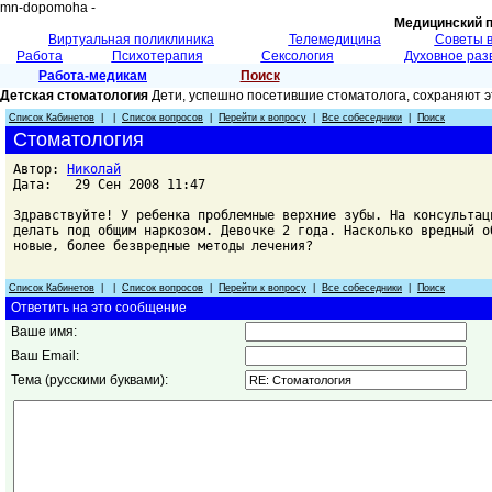
mn-dopomoha -
Медицинский 
Виртуальная поликлиника
Телемедицина
Советы 
Работа
Психотерапия
Сексология
Духовное раз
Работа-медикам
Поиск
Детская стоматология
Дети, успешно посетившие стоматолога, сохраняют э
Список Кабинетов
| |
Список вопросов
|
Перейти к вопросу
|
Все собеседники
|
Поиск
Стоматология
Автор:
Николай
Дата: 29 Сен 2008 11:47
Здравствуйте! У ребенка проблемные верхние зубы. На консультац
делать под общим наркозом. Девочке 2 года. Насколько вредный о
новые, более безвредные методы лечения?
Список Кабинетов
| |
Список вопросов
|
Перейти к вопросу
|
Все собеседники
|
Поиск
Ответить на это сообщение
Ваше имя:
Ваш Email:
Тема (русскими буквами):