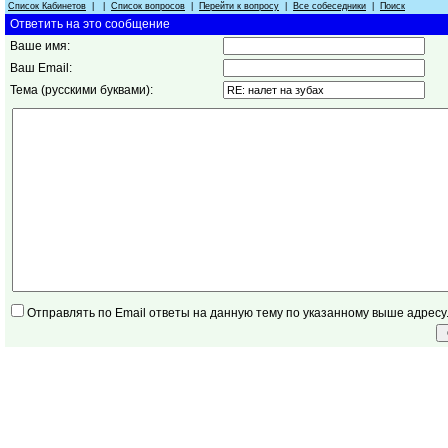
Список Кабинетов
| |
Список вопросов
|
Перейти к вопросу
|
Все собеседники
|
Поиск
Ответить на это сообщение
Ваше имя:
Ваш Email:
Тема (русскими буквами):
Отправлять по Email ответы на данную тему по указанному выше адресу