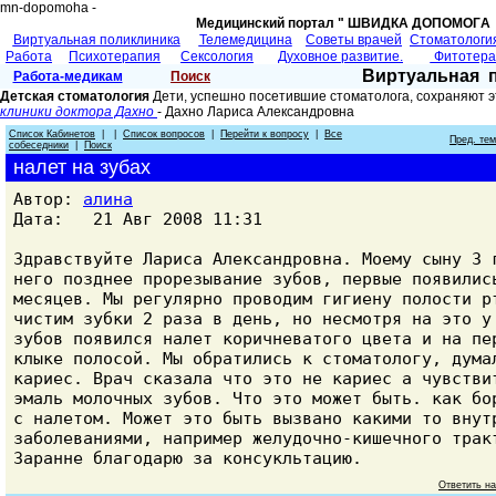
mn-dopomoha -
Медицинский портал " ШВИДКА ДОПОМОГA 
Виртуальная поликлиника
Телемедицина
Советы врачей
Cтоматологи
Работа
Психотерапия
Сексология
Духовное развитие.
Фитотер
Виртуальная 
Работа-медикам
Поиск
Детская стоматология
Дети, успешно посетившие стоматолога, сохраняют э
клиники доктора Дахно
- Дахно Лариса Александровнa
Список Кабинетов
| |
Список вопросов
|
Перейти к вопросу
|
Все
Пред. те
собеседники
|
Поиск
налет на зубах
Автор:
алина
Дата: 21 Авг 2008 11:31
Здравствуйте Лариса Александровна. Моему сыну 3 
него позднее прорезывание зубов, первые появилис
месяцев. Мы регулярно проводим гигиену полости р
чистим зубки 2 раза в день, но несмотря на это у
зубов появился налет коричневатого цвета и на пе
клыке полосой. Мы обратились к стоматологу, дума
кариес. Врач сказала что это не кариес а чувстви
эмаль молочных зубов. Что это может быть. как бо
с налетом. Может это быть вызвано какими то внут
заболеваниями, например желудочно-кишечного трак
Заранне благодарю за консукльтацию.
Ответить н