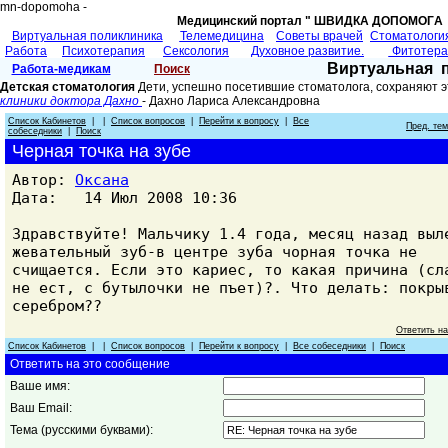
mn-dopomoha -
Медицинский портал " ШВИДКА ДОПОМОГA 
Виртуальная поликлиника
Телемедицина
Советы врачей
Cтоматологи
Работа
Психотерапия
Сексология
Духовное развитие.
Фитотер
Виртуальная 
Работа-медикам
Поиск
Детская стоматология
Дети, успешно посетившие стоматолога, сохраняют э
клиники доктора Дахно
- Дахно Лариса Александровнa
Список Кабинетов
| |
Список вопросов
|
Перейти к вопросу
|
Все
Пред. те
собеседники
|
Поиск
Черная точка на зубе
Автор:
Оксана
Дата: 14 Июл 2008 10:36
Здравствуйте! Мальчику 1.4 года, месяц назад выл
жевательный зуб-в центре зуба чорная точка не
счищается. Если это кариес, то какая причина (сл
не ест, с бутылочки не пъет)?. Что делать: покры
серебром??
Ответить н
Список Кабинетов
| |
Список вопросов
|
Перейти к вопросу
|
Все собеседники
|
Поиск
Ответить на это сообщение
Ваше имя:
Ваш Email:
Тема (русскими буквами):