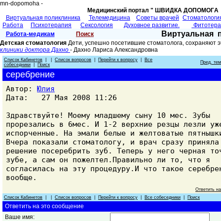
mn-dopomoha -
Медицинский портал " ШВИДКА ДОПОМОГA 
Виртуальная поликлиника
Телемедицина
Советы врачей
Cтоматологи
Работа
Психотерапия
Сексология
Духовное развитие.
Фитотер
Виртуальная 
Работа-медикам
Поиск
Детская стоматология
Дети, успешно посетившие стоматолога, сохраняют э
клиники доктора Дахно
- Дахно Лариса Александровнa
Список Кабинетов
| |
Список вопросов
|
Перейти к вопросу
|
Все
Пред. те
собеседники
|
Поиск
серебрение
Автор:
Юлия
Дата: 27 Мая 2008 11:26
Здравствуйте! Моему младшему сыну 10 мес. Зубы
прорезались в 6мес. И 1-2 верхние резцы лезли уж
испорченные. На эмали белые и желтоватые пятнышк
Вчера показали стоматологу, и врач сразу приняла
решение посеребрить зуб. Теперь у него черная то
зубе, а сам он пожелтел.Правильно ли то, что я
согласилась на эту процедуру.И что такое серебре
вообще.
Ответить н
Список Кабинетов
| |
Список вопросов
|
Перейти к вопросу
|
Все собеседники
|
Поиск
Ответить на это сообщение
Ваше имя: