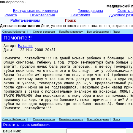
mn-dopomoha -
Медицинский 
Виртуальная поликлиника
Телемедицина
Советы 
Работа
Психотерапия
Сексология
Духовное раз
Работа-медикам
Поиск
Детская стоматология
Дети, успешно посетившие стоматолога, сохраняют э
Список Кабинетов
| |
Список вопросов
|
Перейти к вопросу
|
Все собеседники
|
Поиск
Помогите!!!
Автор:
Наталия
Дата: 22 Мая 2008 20:31
Помогите, пожалуйста!!! На даный момент ребенок в больнице, но
Опишу симптомы. Ребенку 1 год. Утром температура была больше 3
апетит, прошлой ночью бела рвота (впервые), к вечеру температу
губки посинели, мы отнесли его в больницу, там у ребенканачали
Врачи (спасибо им) прокололи (но-шпа, и еще что-то) (ребенок м
живут, поэтому пишу я так как есть доступ до иннета, а куда ещ
около 10 уколов, температура упала до 37,5. Предварительный ди
после сдачи мочи он не подтвердился. Несколько дней назад прин
приписала в связи с положительным анализом на аскариды. МОЖЕТ 
ТАКУЮ РЕАКЦИЮ? Или подскажите, к кому обратиться за помощью. Е
прививку на корь (и другие болезни), может причина в этом? А в
зубки за сегодня надрезались (до того было только 8). Может эт
Помогите, пожалуйста!!!
Список Кабинетов
| |
Список вопросов
|
Перейти к вопросу
|
Все собеседники
|
Поиск
Ответить на это сообщение
Ваше имя: