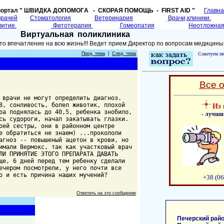
портал " ШВИДКА ДОПОМОГA - СКОРАЯ ПОМОЩЬ - FIRST AID "
Главн
врачей
Cтоматология
Ветеринария
Врачи,клиники.
витие.
Фитотерапия
Гомеопатия
Неотложная
Виртуальная поликлиника
то впечатление на всю жизнь!!! Ведет прием Директор по вопросам медицины
Пред. тема
|
След. тема
Советуем пе
Все 
 врачи не могут определить диагноз.
8, сонливость, болел животик, плохой
Из 
ра поднялась до 40,5, ребенка знобило,
- лучши
сь судороги, начал закатывать глазки.
оей сестры, они в районном центре
е обратиться не знаем) ...прокололи
агноз -- повышеный ацетон в крови, но
имали Вермокс, так как участковый врач
ЛИ ПРИНЯТИЕ ЭТОГО ПРЕПАРАТА ДАВАТЬ
ще, 6 дней перед тем ребенку сделали
ечером посмотрели, у него почти все
о и есть причина наших мучений?
+38 (06
Ответить на это сообщение
Печерский райо