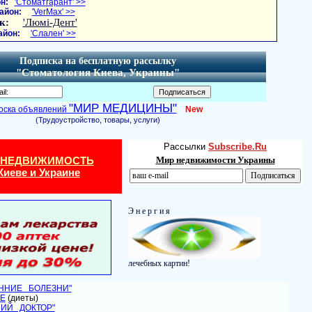
н:
'Стоматгарант' >>
айон:
'VerMax' >>
к:
'Люмі-Дент'
айон:
'Слален' >>
Подписка на бесплатную рассылку
"Стоматология Киева, Украины"
"МИР МЕДИЦИНЫ"
оска объявлений
New
(Трудоустройство, товары, услуги)
Рассылки
Subscribe.Ru
 НЕДВИЖИМОСТЬ
Мир недвижимости Украины
Киеве и Украине
Э н е р г и я
лечебных картин!
ЕННИЕ БОЛЕЗНИ"
Е
(диеты)
НИЙ ДОКТОР"