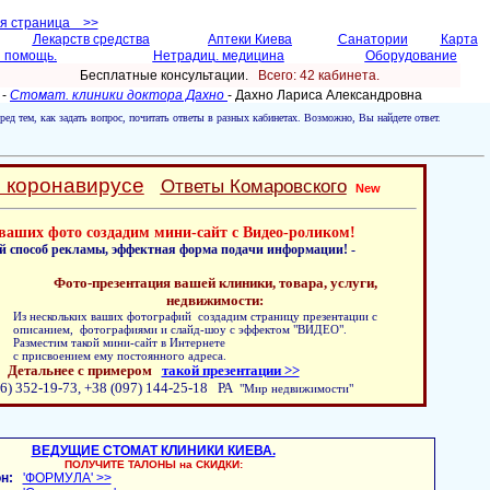
ая страница >>
Лекарств средства
Аптеки Киева
Санатории
Карта
 помощь.
Нетрадиц. медицина
Оборудование
Бесплатные консультации.
Всего: 42 кабинетa.
 -
Стомат. клиники доктора Дахно
- Дахно Лариса Александровнa
ред тем, как задать вопрос, почитать ответы в разных кабинетах. Возможно, Вы найдете ответ.
о коронавирусе
Ответы Комаровского
New
ваших фото создадим мини-сайт с Видео-роликом!
й способ рекламы, эффектная форма подачи информации! -
Фото-презентация вашей клиники, товара, услуги,
недвижимости:
Из нескольких ваших фотографий создадим страницу презентации с
описанием, фотографиями и слайд-шоу с эффектом "ВИДЕО".
Разместим такой мини-сайт в Интернете
с присвоением ему постоянного адреса.
Детальнее с примером
такой презентации >>
6) 352-19-73, +38 (097) 144-25-18 РА
"Мир недвижимости"
ВЕДУЩИЕ СТОМАТ КЛИНИКИ КИЕВА.
ПОЛУЧИТЕ ТАЛОНЫ на СКИДКИ:
н:
'ФОРМУЛА' >>