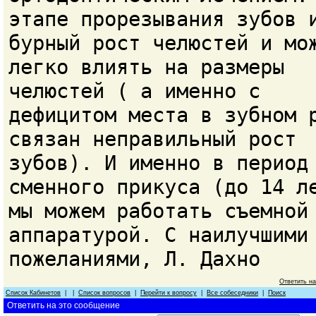
этапе прорезывания зубов 
бурный рост челюстей и мо
легко влиять на размеры
челюстей ( а именно с
дефицитом места в зубном 
связан неправильный рост
зубов). И именно в период
сменного прикуса (до 14 л
мы можем работать съемной
аппаратурой. С наилучшими
пожеланиями, Л. Дахно
Ответить н
Список Кабинетов
| |
Список вопросов
|
Перейти к вопросу
|
Все собеседники
|
Поиск
Ответить на это сообщение