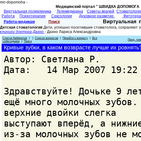
mn-dopomoha -
Медицинский портал " ШВИДКА ДОПОМОГA 
Виртуальная поликлиника
Телемедицина
Советы врачей
Cтоматологи
Работа
Психотерапия
Сексология
Духовное развитие.
Фитотер
Виртуальная 
Работа-медикам
Поиск
Детская стоматология
Дети, успешно посетившие стоматолога, сохраняют э
клиники доктора Дахно
- Дахно Лариса Александровнa
Список Кабинетов
| |
Список вопросов
|
Перейти к вопросу
|
Все
Пред. те
собеседники
|
Поиск
Кривые зубки, в каком возврасте лучше их ровнять
Автор: Светлана Р.
Дата: 14 Мар 2007 19:22
Здравствуйте! Дочьке 9 ле
ещё много молочных зубов.
верхние двойки слегка
выступают вперёд, а нижни
из-за молочных зубов не м