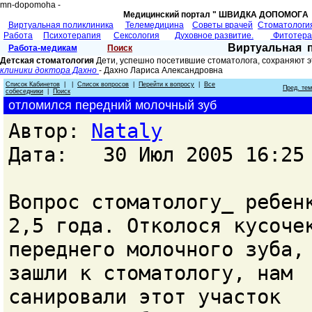
mn-dopomoha -
Медицинский портал " ШВИДКА ДОПОМОГA 
Виртуальная поликлиника
Телемедицина
Советы врачей
Cтоматологи
Работа
Психотерапия
Сексология
Духовное развитие.
Фитотер
Виртуальная 
Работа-медикам
Поиск
Детская стоматология
Дети, успешно посетившие стоматолога, сохраняют э
клиники доктора Дахно
- Дахно Лариса Александровнa
Список Кабинетов
| |
Список вопросов
|
Перейти к вопросу
|
Все
Пред. те
собеседники
|
Поиск
отломился передний молочный зуб
Автор:
Nataly
Дата: 30 Июл 2005 16:25
Вопрос стоматологу_ ребен
2,5 года. Отколося кусоче
переднего молочного зуба,
зашли к стоматологу, нам
санировали этот участок