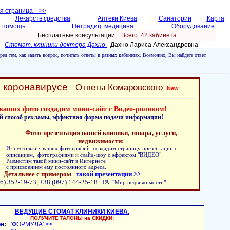
ая страница >>
Лекарств средства
Аптеки Киева
Санатории
Карта
 помощь.
Нетрадиц. медицина
Оборудование
Бесплатные консультации.
Всего: 42 кабинетa.
 -
Стомат. клиники доктора Дахно
- Дахно Лариса Александровнa
ред тем, как задать вопрос, почитать ответы в разных кабинетах. Возможно, Вы найдете ответ.
о коронавирусе
Ответы Комаровского
New
ваших фото создадим мини-сайт с Видео-роликом!
й способ рекламы, эффектная форма подачи информации! -
Фото-презентация вашей клиники, товара, услуги,
недвижимости:
Из нескольких ваших фотографий создадим страницу презентации с
описанием, фотографиями и слайд-шоу с эффектом "ВИДЕО".
Разместим такой мини-сайт в Интернете
с присвоением ему постоянного адреса.
Детальнее с примером
такой презентации >>
6) 352-19-73, +38 (097) 144-25-18 РА
"Мир недвижимости"
ВЕДУЩИЕ СТОМАТ КЛИНИКИ КИЕВА.
ПОЛУЧИТЕ ТАЛОНЫ на СКИДКИ:
н:
'ФОРМУЛА' >>