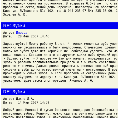
естественной смены на постоянные. В возрасте 6,5-8 лет по стат
проблема на сегодняшний день нерешена, посоветую Вам обратитьс
Киев ул. Л.Толстого 51/ 102. тел.8 044 235-07-54; 235-16-09. С
Яковлев А. Ю.
RE: Зубки
Автор:
Инесса
Дата: 28 Фев 2007 14:46
Здравствуйте! Моему ребенку 8 лет. 4 нижних молочных зуба унег
верхних не расшатывались и были подпорчены. Стаматолог сделал 
молочных зубах даже нет корней и их необходимо удалить. что ма
пока невидно. Связано ли это с нарушием каких либо функций орг
> Здравствуйте. > Я посоветую Вам для начала, определиться, ес
зубах у ребенка воспалительные процессы и в > каком состоянии 
рентген > снимок. Дальше должен принимать решения опытный врач
сохранять зубы до их естественной смены на > постоянные. В воз
происходит > смена зубов. > Если проблема на сегодняшний день 
клинику «Супрем» по адресу: > г. Киев ул. Л.Толстого 51/ 102. 
уважением, врач стоматолог-ортодонт Яковлев А. Ю.
RE: Зубки
Автор: Дахно Л.А.
Дата: 14 Мар 2007 14:59
Добрый день Инесса! Я думаю большого повода для беспокойства н
постоянных зубов. Конечно, можно сделать рентгенографию для ут
группы постоянных зубов. С наилучшими пожеланиями, Лариса Дахн