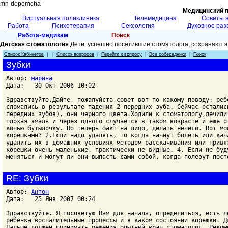
mn-dopomoha -
Медицинский 
Виртуальная поликлиника
Телемедицина
Советы 
Работа
Психотерапия
Сексология
Духовное раз
Работа-медикам
Поиск
Детская стоматология
Дети, успешно посетившие стоматолога, сохраняют э
Список Кабинетов
| |
Список вопросов
|
Перейти к вопросу
|
Все собеседники
|
Поиск
Зубки
Автор:
марина
Дата: 30 Окт 2006 10:02
Здравствуйте.Дайте, пожалуйста,совет вот по какому поводу: реб
сломались в результате падения 2 передних зуба. Сейчас осталис
передних зубов), они черного цвета.Ходили к стоматологу,лечили
плохая эмаль и через одного случается в таком возрасте и еще о
кочью бутылочку. Но теперь факт на лицо, делать нечего. Вот мо
корешками? 2.Если надо удалять, то когда начнут болеть или кач
удалить их в домашних условиях методом расскачивания или привя
корешки очень маленькие, практически не видные. 4. Если не буд
меняться и могут ли они выпасть сами собой, когда полезут пост
RE: Зубки
Автор:
Антон
Дата: 25 Янв 2007 00:24
Здравствуйте. Я посоветую Вам для начала, определиться, есть л
ребенка воспалительные процессы и в каком состоянии корешки. Д
Дальше должен принимать решения опытный врач стоматолог. Реком