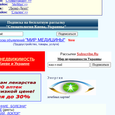
н:
'Стоматгарант' >>
айон:
'VerMax' >>
к:
'Люмі-Дент'
айон:
'Слален' >>
Подписка на бесплатную рассылку
"Стоматология Киева, Украины"
"МИР МЕДИЦИНЫ"
оска объявлений
New
(Трудоустройство, товары, услуги)
Рассылки
Subscribe.Ru
 НЕДВИЖИМОСТЬ
Мир недвижимости Украины
Киеве и Украине
Э н е р г и я
лечебных картин!
ЕННИЕ БОЛЕЗНИ"
Е
(диеты)
НИЙ ДОКТОР"