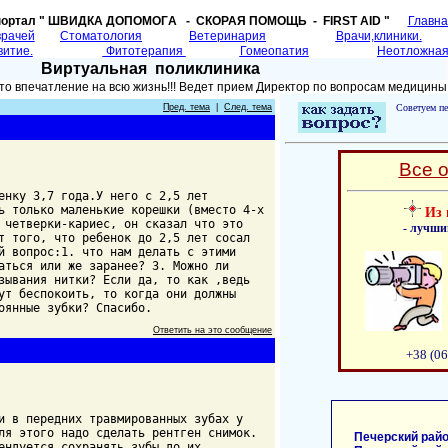
портал " ШВИДКА ДОПОМОГA - СКОРАЯ ПОМОЩЬ - FIRST AID "
Главн
врачей
Cтоматология
Ветеринария
Врачи,клиники.
витие.
Фитотерапия
Гомеопатия
Неотложная
Виртуальная поликлиника
то впечатление на всю жизнь!!! Ведет прием Директор по вопросам медицины
Пред. тема
|
След. тема
Советуем пе
Все 
енку 3,7 года.У него с 2,5 лет
ь только маленькие корешки (вместо 4-х
Из 
 четверки-кариес, он сказал что это
- лучши
т того, что ребенок до 2,5 лет сосал
й вопрос:1. что нам делать с этими
аться или же заранее? 3. Можно ли
зывания нитки? Если да, то как ,ведь
ут беспокоить, то когда они должны
оянные зубки? Спасибо.
Ответить на это сообщение
+38 (06
и в передних травмированных зубах у
ля этого надо сделать рентген снимок.
Печерский райо
ендуется сохранять зубы до их