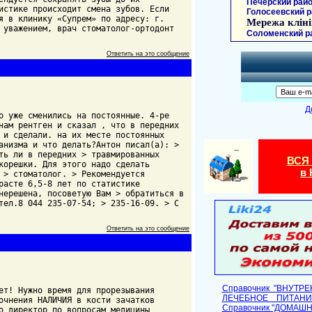
Печерский райо
истике происходит смена зубов. Если
Голосеевский р
я в клинику «Супрем» по адресу: г.
Мережа кліні
 уважением, врач стоматолог-ортодонт
Соломенский р
Ответить на это сообщение
Д
о уже сменились на постоянные. 4-ре
нам рентген и сказал , что в передних
 и сделали. на их месте постоянных
анизма и что делать?Антон писал(а): >
ть ли в передних > травмированных
ВСЯ
корешки. Для этого надо сделать
в 
 > стоматолог. > Рекомендуется
расте 6,5-8 лет по статистике
нерешена, посоветую Вам > обратиться в
тел.8 044 235-07-54; > 235-16-09. > С
Ответить на это сообщение
Справочник "ВНУТР
ет! Нужно время для прорезывания
ЛЕЧЕБНОЕ ПИТАНИ
очнения НАЛИЧИЯ в кости зачатков
Cправочник "ДОМАШ
о директор по вопросам медицины