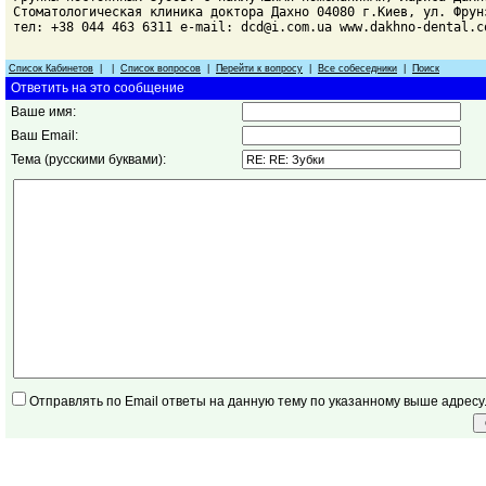
Стоматологическая клиника доктора Дахно 04080 г.Киев, ул. Фрун
тел: +38 044 463 6311 e-mail: dcd@i.com.ua www.dakhno-dental.c
Список Кабинетов
| |
Список вопросов
|
Перейти к вопросу
|
Все собеседники
|
Поиск
Ответить на это сообщение
Ваше имя:
Ваш Email:
Тема (русскими буквами):
Отправлять по Email ответы на данную тему по указанному выше адресу