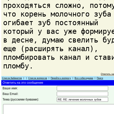
проходяться сложно, потом
что корень молочного зуба
огибает зуб постоянный
который у вас уже формиру
в десне, думаю свелить бу
еще (расширять канал),
пломбировать канал и став
пломбу.
Ответить н
Список Кабинетов
| |
Список вопросов
|
Перейти к вопросу
|
Все собеседники
|
Поиск
Ответить на это сообщение
Ваше имя:
Ваш Email:
Тема (русскими буквами):