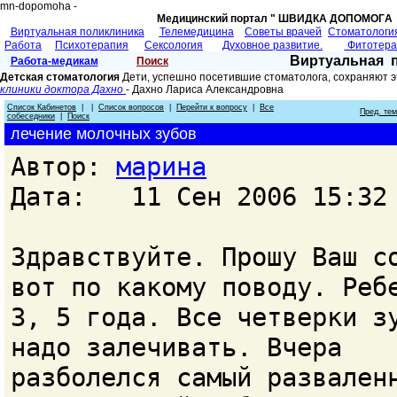
mn-dopomoha -
Медицинский портал " ШВИДКА ДОПОМОГA 
Виртуальная поликлиника
Телемедицина
Советы врачей
Cтоматологи
Работа
Психотерапия
Сексология
Духовное развитие.
Фитотер
Виртуальная 
Работа-медикам
Поиск
Детская стоматология
Дети, успешно посетившие стоматолога, сохраняют э
клиники доктора Дахно
- Дахно Лариса Александровнa
Список Кабинетов
| |
Список вопросов
|
Перейти к вопросу
|
Все
Пред. те
собеседники
|
Поиск
лечение молочных зубов
Автор:
марина
Дата: 11 Сен 2006 15:32
Здравствуйте. Прошу Ваш с
вот по какому поводу. Реб
3, 5 года. Все четверки з
надо залечивать. Вчера
разболелся самый развален