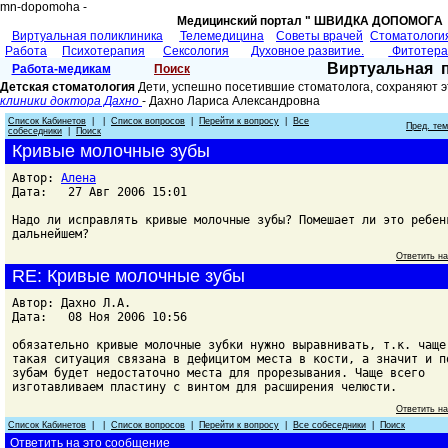
mn-dopomoha -
Медицинский портал " ШВИДКА ДОПОМОГA 
Виртуальная поликлиника
Телемедицина
Советы врачей
Cтоматологи
Работа
Психотерапия
Сексология
Духовное развитие.
Фитотер
Виртуальная 
Работа-медикам
Поиск
Детская стоматология
Дети, успешно посетившие стоматолога, сохраняют э
клиники доктора Дахно
- Дахно Лариса Александровнa
Список Кабинетов
| |
Список вопросов
|
Перейти к вопросу
|
Все
Пред. те
собеседники
|
Поиск
Кривые молочные зубы
Автор:
Алена
Дата: 27 Авг 2006 15:01
Надо ли исправлять кривые молочные зубы? Помешает ли это ребен
дальнейшем?
Ответить н
RE: Кривые молочные зубы
Автор: Дахно Л.А.
Дата: 08 Ноя 2006 10:56
обязательно кривые молочные зубки нужно выравнивать, т.к. чаще
такая ситуация связана в дефицитом места в кости, а значит и п
зубам будет недостаточно места для прорезывания. Чаще всего
изготавливаем пластину с винтом для расширения челюсти.
Ответить н
Список Кабинетов
| |
Список вопросов
|
Перейти к вопросу
|
Все собеседники
|
Поиск
Ответить на это сообщение