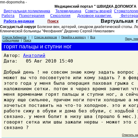
mn-dopomoha -
Медицинский портал " ШВИДКА ДОПОМОГA 
Виртуальная поликлиника
Телемедицина
Советы врачей
Cтоматологи
Работа
Психотерапия
Сексология
Духовное развитие.
Фитотер
Виртуальная 
Работа-медикам
Поиск
Сосудистый хирург
Болезни вен, артерий, синдром диабетической стопы. Л
Клинической больницы "Феофания" Диденко Сергей Николаевич
Список Кабинетов
| |
Список вопросов
|
Перейти к вопросу
|
Все
Пред. те
собеседники
|
Поиск
горят пальцы и ступни ног
Автор:
Анатолий
Дата: 05 Авг 2010 15:40
Добрый день ! не совсем знаю кому задать вопрос 
может вы что посоветуете или кому задать ? в фев
этого года у меня была операция паховая грыжа с
наложением сетки. потом я через время заметил чт
меня временами горят пальцы и ступни ног, а сейч
жару еще сильнее, причем ноги почти холодные а м
хочеться поставить на что-то холодное. это и ког
работе сижу в обуви и дома без обуви, с ходьбой 
связано. у меня болит в низу шва (прошло 6 мес.)
говорят сетка или швы зажали нервы - может это с
связано ?
Ответить н