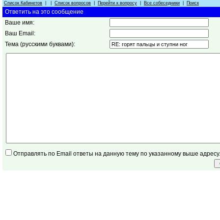
Список Кабинетов
| |
Список вопросов
|
Перейти к вопросу
|
Все собеседники
|
Поиск
Ответить на это сообщение
Ваше имя:
Ваш Email:
Тема (русскими буквами):
Отправлять по Email ответы на данную тему по указанному выше адресу