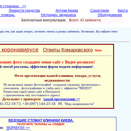
ая страница >>
Лекарств средства
Аптеки Киева
Санатории
Карта
 помощь.
Нетрадиц. медицина
Оборудование
Бесплатные консультации.
Всего: 42 кабинетa.
ред тем, как задать вопрос, почитать ответы в разных кабинетах. Возможно, Вы найдете ответ.
о коронавирусе
Ответы Комаровского
New
ваших фото создадим мини-сайт с Видео-роликом!
й способ рекламы, эффектная форма подачи информации! -
Фото-презентация вашей клиники, товара, услуги,
недвижимости:
Из нескольких ваших фотографий создадим страницу презентации с
описанием, фотографиями и слайд-шоу с эффектом "ВИДЕО".
Разместим такой мини-сайт в Интернете
с присвоением ему постоянного адреса.
Детальнее с примером
такой презентации >>
6) 352-19-73, +38 (097) 144-25-18 РА
"Мир недвижимости"
ВЕДУЩИЕ СТОМАТ КЛИНИКИ КИЕВА.
ПОЛУЧИТЕ ТАЛОНЫ на СКИДКИ:
н:
'ФОРМУЛА' >>