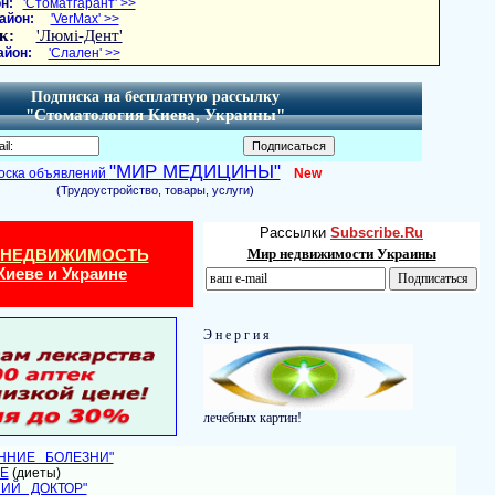
н:
'Стоматгарант' >>
айон:
'VerMax' >>
к:
'Люмі-Дент'
айон:
'Слален' >>
Подписка на бесплатную рассылку
"Стоматология Киева, Украины"
"МИР МЕДИЦИНЫ"
оска объявлений
New
(Трудоустройство, товары, услуги)
Рассылки
Subscribe.Ru
 НЕДВИЖИМОСТЬ
Мир недвижимости Украины
Киеве и Украине
Э н е р г и я
лечебных картин!
ЕННИЕ БОЛЕЗНИ"
Е
(диеты)
НИЙ ДОКТОР"