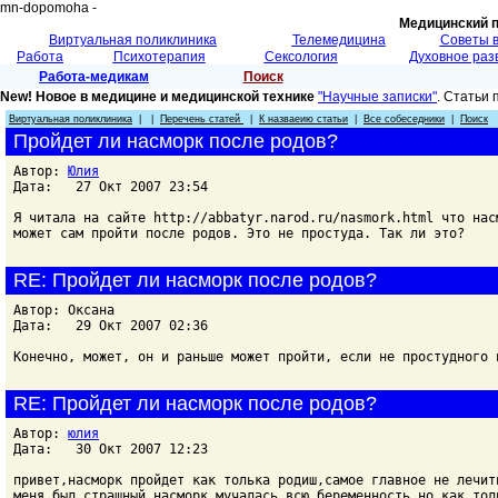
mn-dopomoha -
Медицинский 
Виртуальная поликлиника
Телемедицина
Советы 
Работа
Психотерапия
Сексология
Духовное раз
Работа-медикам
Поиск
New! Новое в медицине и медицинской технике
"Научные записки"
. Статьи
Виртуальная поликлиника
| |
Перечень статей
|
К назваеию статьи
|
Все собеседники
|
Поиск
Пройдет ли насморк после родов?
Автор:
Юлия
Дата: 27 Окт 2007 23:54
Я читала на сайте http://abbatyr.narod.ru/nasmork.html что нас
может сам пройти после родов. Это не простуда. Так ли это?
RE: Пройдет ли насморк после родов?
Автор: Оксана
Дата: 29 Окт 2007 02:36
Конечно, может, он и раньше может пройти, если не простудного 
RE: Пройдет ли насморк после родов?
Автор:
юлия
Дата: 30 Окт 2007 12:23
привет,насморк пройдет как толька родиш,самое главное не лечит
меня был страшный насморк мучалась всю беременность,но как тол