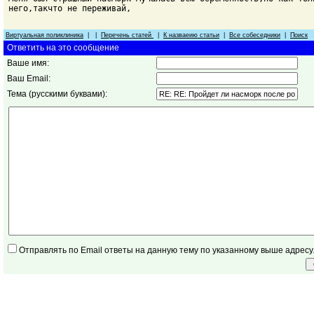
него,такчто не переживай,
Виртуальная поликлиника
| |
Перечень статей
|
К назваеию статьи
|
Все собеседники
|
Поиск
Ответить на это сообщение
Ваше имя:
Ваш Email:
Тема (русскими буквами):
Отправлять по Email ответы на данную тему по указанному выше адресу