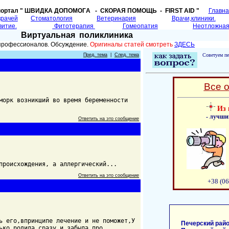
портал " ШВИДКА ДОПОМОГA - СКОРАЯ ПОМОЩЬ - FIRST AID "
Главн
врачей
Cтоматология
Ветеринария
Врачи,клиники.
витие.
Фитотерапия
Гомеопатия
Неотложная
Виртуальная поликлиника
 профессионалов. Обсуждение.
Оригиналы статей смотреть
ЗДЕСЬ
Пред. тема
|
След. тема
Советуем пе
Все 
морк возникший во время беременности
Из 
- лучши
Ответить на это сообщение
происхождения, а аллергический...
Ответить на это сообщение
+38 (06
ь его,впринципе лечение и не поможет,У
Печерский райо
ько родила сразу и забыла про