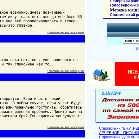
Печерский райо
Голосеевский р
Мережа кліні
жное возможно.иметь позитивный
Соломенский р
тим живут.шанс есть всегда мне было 33
то уже всё.прооперировалась и теперь
есь-это главное.
Ответить на это сообщение
Д
атов пока нет, но я уже записался на
 и так спокойнее как то.
ВСЯ
Ответить на это сообщение
в 
твердятся. Если и есть некий
тазы. В любом случае, если у вас будут
ак вам правильно поступить, обратитесь
ариант решения проблемы. Пишите нам на
важением Юрий Геннадиевич консультант-
Ответить на это сообщение
Справочник "ВНУТР
ЛЕЧЕБНОЕ ПИТАНИ
Cправочник "ДОМАШ