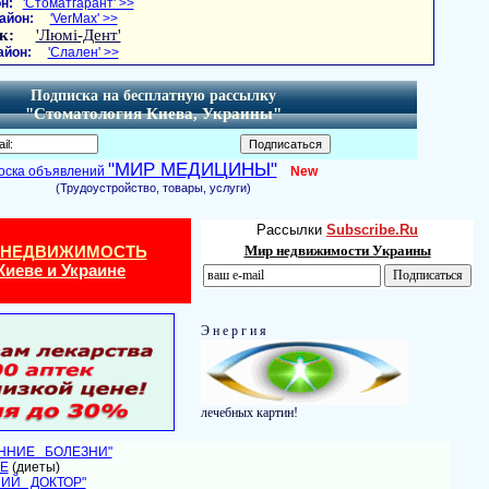
н:
'Стоматгарант' >>
айон:
'VerMax' >>
к:
'Люмі-Дент'
айон:
'Слален' >>
Подписка на бесплатную рассылку
"Стоматология Киева, Украины"
"МИР МЕДИЦИНЫ"
оска объявлений
New
(Трудоустройство, товары, услуги)
Рассылки
Subscribe.Ru
 НЕДВИЖИМОСТЬ
Мир недвижимости Украины
Киеве и Украине
Э н е р г и я
лечебных картин!
ЕННИЕ БОЛЕЗНИ"
Е
(диеты)
НИЙ ДОКТОР"