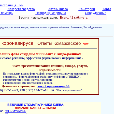
ая страница >>
Лекарств средства
Аптеки Киева
Санатории
Карта
 помощь.
Нетрадиц. медицина
Оборудование
Бесплатные консультации.
Всего: 42 кабинетa.
ред тем, как задать вопрос, почитать ответы в разных кабинетах. Возможно, Вы найдете ответ.
о коронавирусе
Ответы Комаровского
New
ваших фото создадим мини-сайт с Видео-роликом!
й способ рекламы, эффектная форма подачи информации! -
Фото-презентация вашей клиники, товара, услуги,
недвижимости:
Из нескольких ваших фотографий создадим страницу презентации с
описанием, фотографиями и слайд-шоу с эффектом "ВИДЕО".
Разместим такой мини-сайт в Интернете
с присвоением ему постоянного адреса.
Детальнее с примером
такой презентации >>
6) 352-19-73, +38 (097) 144-25-18 РА
"Мир недвижимости"
ВЕДУЩИЕ СТОМАТ КЛИНИКИ КИЕВА.
ПОЛУЧИТЕ ТАЛОНЫ на СКИДКИ:
н:
'ФОРМУЛА' >>