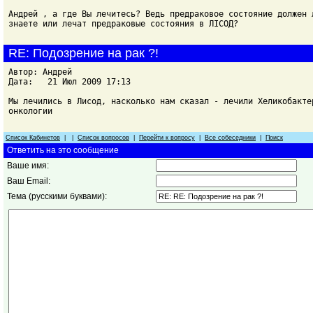
Андрей , а где Вы лечитесь? Ведь предраковое состояние должен 
знаете или лечат предраковые состояния в ЛІСОД?
RE: Подозрение на рак ?!
Автор: Андрей
Дата: 21 Июл 2009 17:13
Мы лечились в Лисод, насколько нам сказал - лечили Хеликобакте
онкологии
Список Кабинетов
| |
Список вопросов
|
Перейти к вопросу
|
Все собеседники
|
Поиск
Ответить на это сообщение
Ваше имя:
Ваш Email:
Тема (русскими буквами):