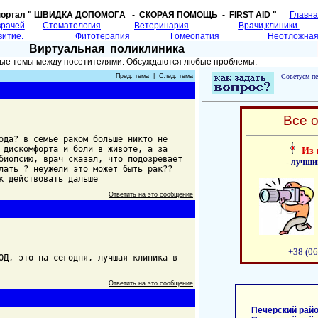
портал " ШВИДКА ДОПОМОГA - СКОРАЯ ПОМОЩЬ - FIRST AID "
Главн
врачей
Cтоматология
Ветеринария
Врачи,клиники.
витие.
Фитотерапия
Гомеопатия
Неотложная
Виртуальная поликлиника
ные темы между посетителями. Обсуждаются любые проблемы.
Пред. тема
|
След. тема
Советуем пе
Все 
ода? в семье раком больше никто не
 дискомфорта и боли в животе, а за
Из 
биопсию, врач сказал, что подозревает
- лучши
лать ? неужели это может быть рак??
к действовать дальше
Ответить на это сообщение
+38 (06
ОД, это на сегодня, лучшая клиника в
Ответить на это сообщение
Печерский райо