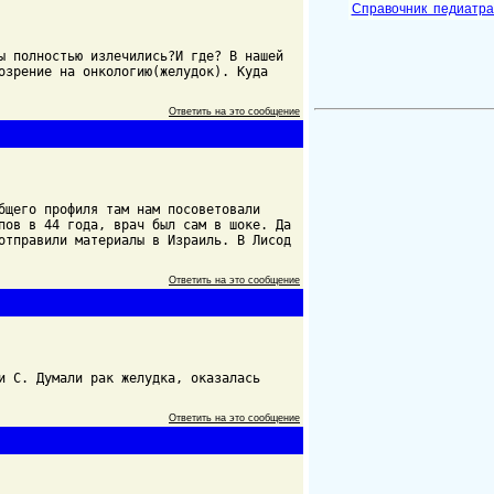
Справочник педиатр
ы полностью излечились?И где? В нашей
озрение на онкологию(желудок). Куда
Ответить на это сообщение
бщего профиля там нам посоветовали
пов в 44 года, врач был сам в шоке. Да
отправили материалы в Израиль. В Лисод
Ответить на это сообщение
и С. Думали рак желудка, оказалась
Ответить на это сообщение