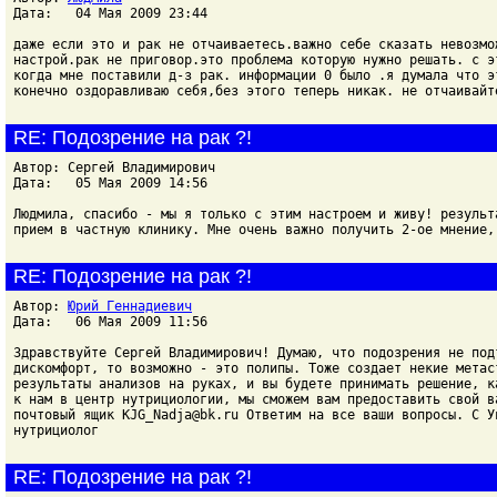
Дата: 04 Мая 2009 23:44
даже если это и рак не отчаиваетесь.важно себе сказать невозмо
настрой.рак не приговор.это проблема которую нужно решать. с э
когда мне поставили д-з рак. информации 0 было .я думала что э
конечно оздоравливаю себя,без этого теперь никак. не отчаивайт
RE: Подозрение на рак ?!
Автор: Сергей Владимирович
Дата: 05 Мая 2009 14:56
Людмила, спасибо - мы я только с этим настроем и живу! результ
прием в частную клинику. Мне очень важно получить 2-ое мнение,
RE: Подозрение на рак ?!
Автор:
Юрий Геннадиевич
Дата: 06 Мая 2009 11:56
Здравствуйте Сергей Владимирович! Думаю, что подозрения не под
дискомфорт, то возможно - это полипы. Тоже создает некие метас
результаты анализов на руках, и вы будете принимать решение, к
к нам в центр нутрициологии, мы сможем вам предоставить свой в
почтовый ящик KJG_Nadja@bk.ru Ответим на все ваши вопросы. С У
нутрициолог
RE: Подозрение на рак ?!