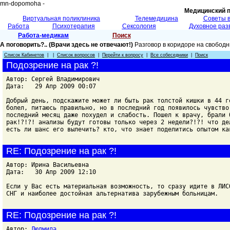
mn-dopomoha -
Медицинский 
Виртуальная поликлиника
Телемедицина
Советы 
Работа
Психотерапия
Сексология
Духовное раз
Работа-медикам
Поиск
А поговорить?.. (Врачи здесь не отвечают!)
Разговор в коридоре на свобод
Список Кабинетов
| |
Список вопросов
|
Перейти к вопросу
|
Все собеседники
|
Поиск
Подозрение на рак ?!
Автор: Сергей Владимирович
Дата: 29 Апр 2009 00:07
Добрый день, подскажите может ли быть рак толстой кишки в 44 г
болел, питаюсь правильно, но в последний год появилось чувство
последний месяц даже похудел и слабость. Пошел к врачу, брали 
рак!?!?! анализы будут готовы только через 2 недели?!?! что де
есть ли шанс его вылечить? кто, что знает поделитись опытом ка
RE: Подозрение на рак ?!
Автор: Ирина Васильевна
Дата: 30 Апр 2009 12:10
Если у Вас есть материальная возможность, то сразу идите в ЛИС
СНГ и наиболее достойная альтернатива зарубежным больницам.
RE: Подозрение на рак ?!
Автор:
Людмила