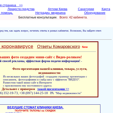
ая страница >>
Лекарств средства
Аптеки Киева
Санатории
Карта
 помощь.
Нетрадиц. медицина
Оборудование
Бесплатные консультации.
Всего: 42 кабинетa.
ред тем, как задать вопрос, почитать ответы в разных кабинетах. Возможно, Вы найдете ответ.
о коронавирусе
Ответы Комаровского
New
ваших фото создадим мини-сайт с Видео-роликом!
й способ рекламы, эффектная форма подачи информации! -
Фото-презентация вашей клиники, товара, услуги,
недвижимости:
Из нескольких ваших фотографий создадим страницу презентации с
описанием, фотографиями и слайд-шоу с эффектом "ВИДЕО".
Разместим такой мини-сайт в Интернете
с присвоением ему постоянного адреса.
Детальнее с примером
такой презентации >>
6) 352-19-73, +38 (097) 144-25-18 РА
"Мир недвижимости"
ВЕДУЩИЕ СТОМАТ КЛИНИКИ КИЕВА.
ПОЛУЧИТЕ ТАЛОНЫ на СКИДКИ: