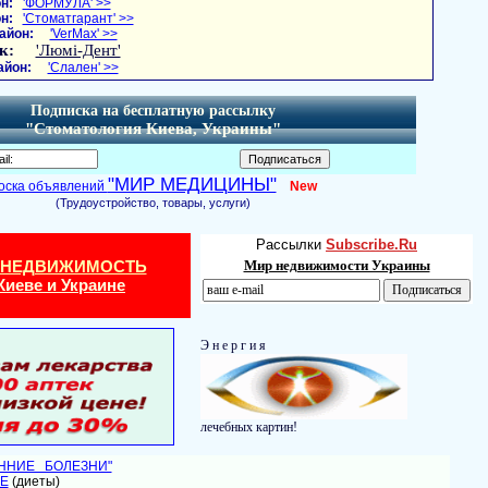
н:
'ФОРМУЛА' >>
н:
'Стоматгарант' >>
айон:
'VerMax' >>
к:
'Люмі-Дент'
айон:
'Слален' >>
Подписка на бесплатную рассылку
"Стоматология Киева, Украины"
"МИР МЕДИЦИНЫ"
оска объявлений
New
(Трудоустройство, товары, услуги)
Рассылки
Subscribe.Ru
 НЕДВИЖИМОСТЬ
Мир недвижимости Украины
Киеве и Украине
Э н е р г и я
лечебных картин!
ЕННИЕ БОЛЕЗНИ"
Е
(диеты)