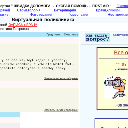
портал " ШВИДКА ДОПОМОГA - СКОРАЯ ПОМОЩЬ - FIRST AID "
Главн
врачей
Cтоматология
Ветеринария
Врачи,клиники.
витие.
Фитотерапия
Гомеопатия
Неотложная
Виртуальная поликлиника
зней.
ЗАПИСЬ к ВРАЧУ
лентина Петровна
Пред. тема
|
След. тема
Советуем пе
Все 
 у основания, муж ходил к урологу,
анализы хорошие, с чем ето может быть
Из 
дскажите пожалуска к какому врачу
- лучши
Ответить на это сообщение
+38 (06
Ответить на это сообщение