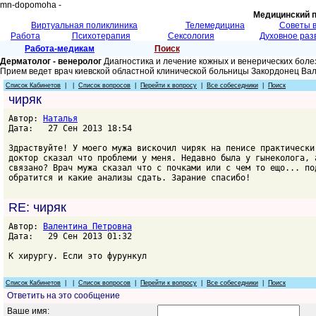
mn-dopomoha -
Медицинский 
Виртуальная поликлиника
Телемедицина
Советы 
Работа
Психотерапия
Сексология
Духовное раз
Работа-медикам
Поиск
Дерматолог - венеролог
Диагностика и лечение кожных и венерических боле
Прием ведет врач киевской областной клинической больницы Закордонец Ва
Список Кабинетов
| |
Список вопросов
|
Перейти к вопросу
|
Все собеседники
|
Поиск
чиряк
Автор:
Наталья
Дата: 27 Сен 2013 18:54
Здраствуйте! У моего мужа вискочил чиряк на пенисе практически
доктор сказал что проблеми у меня. Недавно была у гынеколога, 
связано? Врач мужа сказал что с почками или с чем то ещо... по
обратится и какие анализы сдать. Зарание спасибо!
RE: чиряк
Автор:
Валентина Петровна
Дата: 29 Сен 2013 01:32
К хирургу. Если это фурункул
Список Кабинетов
| |
Список вопросов
|
Перейти к вопросу
|
Все собеседники
|
Поиск
Ответить на это сообщение
Ваше имя: