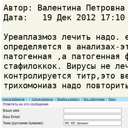
Автор: Валентина Петровн
Дата: 19 Дек 2012 17:10
Уреаплазмоз лечить надо. 
определяется в анализах-э
патогенная ,а патогенная 
стафилоккок. Вирусы не ле
контролируется титр,это в
трихомониаз надо повторит
Список Кабинетов
| |
Список вопросов
|
Перейти к вопросу
|
Все собеседники
|
Поиск
Ответить на это сообщение
Ваше имя:
Ваш Email:
Тема (русскими буквами):