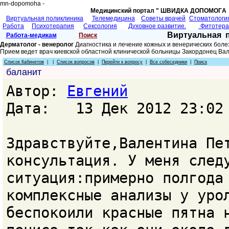
mn-dopomoha -
Медицинский портал " ШВИДКА ДОПОМОГA 
Виртуальная поликлиника
Телемедицина
Советы врачей
Cтоматологи
Работа
Психотерапия
Сексология
Духовное развитие.
Фитотер
Виртуальная 
Работа-медикам
Поиск
Дерматолог - венеролог
Диагностика и лечение кожных и венерических боле
Прием ведет врач киевской областной клинической больницы Закордонец Ва
Список Кабинетов
| |
Список вопросов
|
Перейти к вопросу
|
Все собеседники
|
Поиск
баланит
Автор:
Евгений
Дата: 13 Дек 2012 23:02
Здравствуйте,Валентина Пе
консультация. У меня след
ситуация:примерно полгода
комплексные анализы у уро
беспокоили красные пятна 