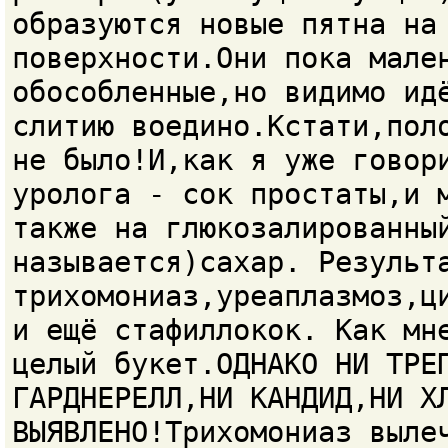
образуются новые пятна на
поверхности.Они пока мале
обособленные,но видимо ид
слитию воедино.Кстати,пол
не было!И,как я уже говор
уролога - сок простаты,и 
также на глюкозалированны
называется)сахар. Результ
трихомониаз,уреаплазмоз,ц
и ещё стафиллокок. Как мн
целый букет.ОДНАКО НИ ТРЕ
ГАРДНЕРЕЛЛ,НИ КАНДИД,НИ Х
ВЫЯВЛЕНО!Трихомониаз выле