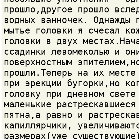
прошло,другое прошло всле
водных ванночек. Однажды 
мытье головки я счесал ко
головки в двух местах.Нач
ссадинки левомеколью и он
поверхностным эпителием,н
прошли.Теперь на их месте
при эрекции бугорки,но ко
головку при дневном свете
маленькие растрескавшиеся
пятна,а равно и растреска
капиллярчики, увеличивают
размерах(уже существующие