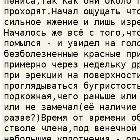
пениса,так как они около 
проходят.Начал ощущать чт
сильное жжение и лишь изр
Началось же всё с того,чт
помылся - и увидел на гол
безболезненные красные пр
примерно через недельку-д
при эрекции на поверхност
проглядываться бугристост
подкожная,чего раньше или
или не замечал(её наличие
разве?)Время от времени о
стволе члена,под венечной
небольшие уплотнения - од