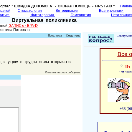
портал " ШВИДКА ДОПОМОГA - СКОРАЯ ПОМОЩЬ - FIRST AID "
Главн
врачей
Cтоматология
Ветеринария
Врачи,клиники.
витие.
Фитотерапия
Гомеопатия
Неотложная
Виртуальная поликлиника
зней.
ЗАПИСЬ к ВРАЧУ
лентина Петровна
Пред. тема
|
След. тема
Советуем пе
Все 
дня утром с трудом стала открыватся
Из 
- лучши
Ответить на это сообщение
+38 (06