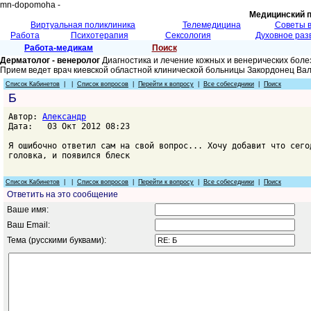
mn-dopomoha -
Медицинский 
Виртуальная поликлиника
Телемедицина
Советы 
Работа
Психотерапия
Сексология
Духовное раз
Работа-медикам
Поиск
Дерматолог - венеролог
Диагностика и лечение кожных и венерических боле
Прием ведет врач киевской областной клинической больницы Закордонец Ва
Список Кабинетов
| |
Список вопросов
|
Перейти к вопросу
|
Все собеседники
|
Поиск
Б
Автор:
Александр
Дата: 03 Окт 2012 08:23
Я ошибочно ответил сам на свой вопрос... Хочу добавит что сего
головка, и появился блеск
Список Кабинетов
| |
Список вопросов
|
Перейти к вопросу
|
Все собеседники
|
Поиск
Ответить на это сообщение
Ваше имя:
Ваш Email:
Тема (русскими буквами):