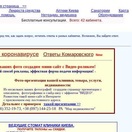
ая страница >>
Лекарств средства
Аптеки Киева
Санатории
Карта
 помощь.
Нетрадиц. медицина
Оборудование
Бесплатные консультации.
Всего: 42 кабинетa.
ред тем, как задать вопрос, почитать ответы в разных кабинетах. Возможно, Вы найдете ответ.
о коронавирусе
Ответы Комаровского
New
ваших фото создадим мини-сайт с Видео-роликом!
й способ рекламы, эффектная форма подачи информации! -
Фото-презентация вашей клиники, товара, услуги,
недвижимости:
Из нескольких ваших фотографий создадим страницу презентации с
описанием, фотографиями и слайд-шоу с эффектом "ВИДЕО".
Разместим такой мини-сайт в Интернете
с присвоением ему постоянного адреса.
Детальнее с примером
такой презентации >>
6) 352-19-73, +38 (097) 144-25-18 РА
"Мир недвижимости"
ВЕДУЩИЕ СТОМАТ КЛИНИКИ КИЕВА.
ПОЛУЧИТЕ ТАЛОНЫ на СКИДКИ: