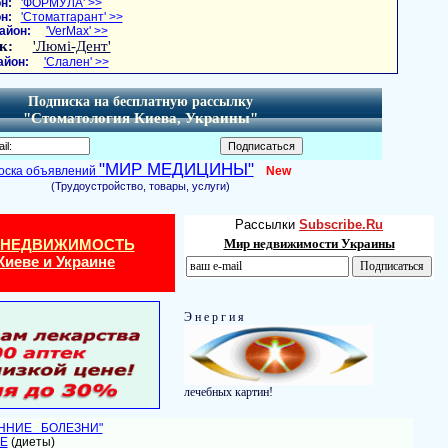
н:
'ФОРМУЛА' >>
н:
'Стоматгарант' >>
айон:
'VerMax' >>
к:
'Люмі-Дент'
айон:
'Слален' >>
Подписка на бесплатную рассылку
"Стоматология Киева, Украины"
"МИР МЕДИЦИНЫ"
оска объявлений
New
(Трудоустройство, товары, услуги)
Рассылки
Subscribe.Ru
 НЕДВИЖИМОСТЬ
Мир недвижимости Украины
Киеве и Украине
Э н е р г и я
лечебных картин!
ЕННИЕ БОЛЕЗНИ"
Е
(диеты)