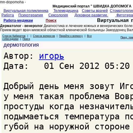
mn-dopomoha -
Медицинский портал " ШВИДКА ДОПОМОГA 
Виртуальная поликлиника
Телемедицина
Советы врачей
Cтоматологи
Работа
Психотерапия
Сексология
Духовное развитие.
Фитотер
Виртуальная 
Работа-медикам
Поиск
Дерматолог - венеролог
Диагностика и лечение кожных и венерических боле
Прием ведет врач киевской областной клинической больницы Закордонец Ва
Список Кабинетов
| |
Список вопросов
|
Перейти к вопросу
|
Все
Пред. те
собеседники
|
Поиск
дермотология
Автор:
игорь
Дата: 01 Сен 2012 05:20
Добрый день меня зовут Иг
у меня такая проблема Вов
простуды когда незначител
подымаеться температура п
губой на норужной стороне