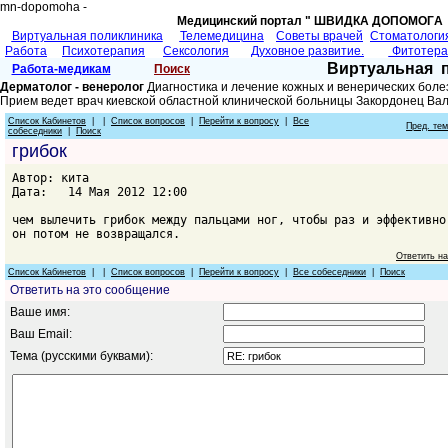
mn-dopomoha -
Медицинский портал " ШВИДКА ДОПОМОГA 
Виртуальная поликлиника
Телемедицина
Советы врачей
Cтоматологи
Работа
Психотерапия
Сексология
Духовное развитие.
Фитотер
Виртуальная 
Работа-медикам
Поиск
Дерматолог - венеролог
Диагностика и лечение кожных и венерических боле
Прием ведет врач киевской областной клинической больницы Закордонец Ва
Список Кабинетов
| |
Список вопросов
|
Перейти к вопросу
|
Все
Пред. те
собеседники
|
Поиск
грибок
Автор: кита
Дата: 14 Мая 2012 12:00
чем вылечить грибок между пальцами ног, чтобы раз и эффективно
он потом не возвращался.
Ответить н
Список Кабинетов
| |
Список вопросов
|
Перейти к вопросу
|
Все собеседники
|
Поиск
Ответить на это сообщение
Ваше имя:
Ваш Email:
Тема (русскими буквами):