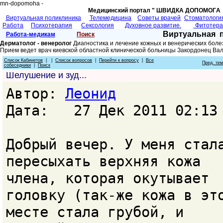
mn-dopomoha -
Медицинский портал " ШВИДКА ДОПОМОГA 
Виртуальная поликлиника
Телемедицина
Советы врачей
Cтоматологи
Работа
Психотерапия
Сексология
Духовное развитие.
Фитотер
Виртуальная 
Работа-медикам
Поиск
Дерматолог - венеролог
Диагностика и лечение кожных и венерических боле
Прием ведет врач киевской областной клинической больницы Закордонец Ва
Список Кабинетов
| |
Список вопросов
|
Перейти к вопросу
|
Все
Пред. те
собеседники
|
Поиск
Шелушение и зуд...
Автор:
Леонид
Дата: 27 Дек 2011 02:13
Добрый вечер. У меня стал
пересыхать верхняя кожа
члена, которая окутывает
головку (так-же кожа в эт
месте стала грубой, и